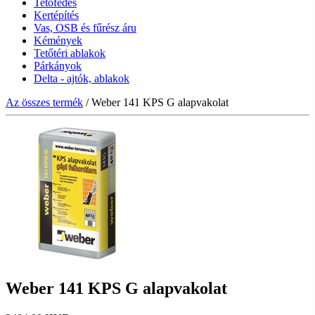
Tetőfedés
Kertépítés
Vas, OSB és fűrész áru
Kémények
Tetőtéri ablakok
Párkányok
Delta - ajtók, ablakok
Az összes termék
/ Weber 141 KPS G alapvakolat
Weber 141 KPS G alapvakolat