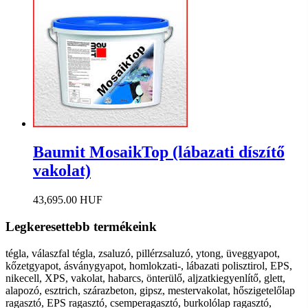
Baumit MosaikTop (lábazati díszítő
vakolat)
43,695.00 HUF
Legkeresettebb termékeink
tégla, válaszfal tégla, zsaluzó, pillérzsaluzó, ytong, üveggyapot,
kőzetgyapot, ásványgyapot, homlokzati-, lábazati polisztirol, EPS,
nikecell, XPS, vakolat, habarcs, önterülő, aljzatkiegyenlítő, glett,
alapozó, esztrich, szárazbeton, gipsz, mestervakolat, hőszigetelőlap
ragasztó, EPS ragasztó, csemperagasztó, burkolólap ragasztó,