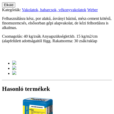
Elküld
Kategóriák:
Vakolatok, habarcsok, vékonyvakolatok
Weber
Felhasználásra kész, por alakú, ásványi bázisú, mész-cement kötésű,
finomszemcsés, elsősorban gépi alapvakolat, de kézi felhordásra is
alkalmas.
Csomagolás: 40 kg/zsák
Anyagszükséglet:kb. 15 kg/m2/cm
(alapfelülett adottságaitól függ.
Rakatnorma: 30 zsák/raklap
Hasonló termékek