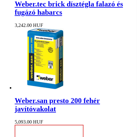
Weber.tec brick dísztégla falazó és
fugázó habarcs
3,242.00 HUF
Weber.san presto 200 fehér
javítóvakolat
5,093.00 HUF