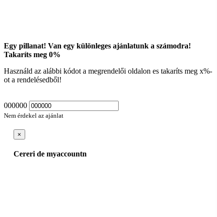
Egy pillanat! Van egy különleges ajánlatunk a számodra!
Takaríts meg
0
%
Használd az alábbi kódot a megrendelői oldalon es takaríts meg
x
%-
ot a rendelésedből!
000000
Nem érdekel az ajánlat
×
Cereri de myaccountn