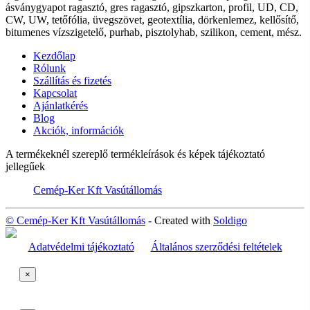
ásványgyapot ragasztó, gres ragasztó, gipszkarton, profil, UD, CD,
CW, UW, tetőfólia, üvegszövet, geotextília, dörkenlemez, kellősítő,
bitumenes vízszigetelő, purhab, pisztolyhab, szilikon, cement, mész.
Kezdőlap
Rólunk
Szállítás és fizetés
Kapcsolat
Ajánlatkérés
Blog
Akciók, információk
A termékeknél szereplő termékleírások és képek tájékoztató
jellegűek
Cemép-Ker Kft Vasútállomás
© Cemép-Ker Kft Vasútállomás
- Created with
Soldigo
Adatvédelmi tájékoztató
Általános szerződési feltételek
×