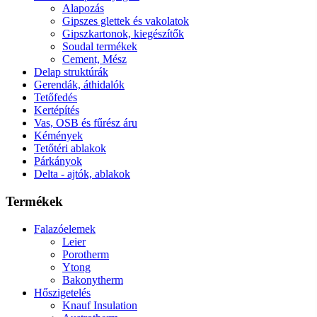
Alapozás
Gipszes glettek és vakolatok
Gipszkartonok, kiegészítők
Soudal termékek
Cement, Mész
Delap struktúrák
Gerendák, áthidalók
Tetőfedés
Kertépítés
Vas, OSB és fűrész áru
Kémények
Tetőtéri ablakok
Párkányok
Delta - ajtók, ablakok
Termékek
Falazóelemek
Leier
Porotherm
Ytong
Bakonytherm
Hőszigetelés
Knauf Insulation