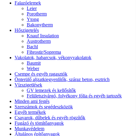
Falazóelemek
Leier
Porotherm
Ytong
Bakonytherm
Hőszigetelés
Knauf Insulation
Austrotherm
Bachl
Fibrostir/Soprema
Vakolatok, habarcsok, vékonyvakolatok
Baumit
Weber
Csempe és egyéb ragasztók
Önterülő aljzatkiegyenlítők, száraz beton, esztrich
Vízszigetlések
GV lemezek és kellősítők
Felületszivárgó, folyékony fólia és egyéb tartozék
Minden ami festés
Szerszámok és segédeszközök
Egyéb termékek
Csavarok, dűbelek és egyéb rögzítők
Fugázó és tömítőanyagok
Munkavédelem
Általános építőanyagok