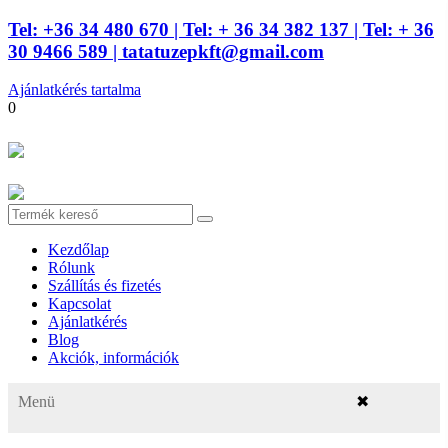
Tel: +36 34 480 670
| Tel: + 36 34 382 137
| Tel: + 36
30 9466 589 |
tatatuzepkft@gmail.com
Ajánlatkérés tartalma
0
Kezdőlap
Rólunk
Szállítás és fizetés
Kapcsolat
Ajánlatkérés
Blog
Akciók, információk
Menü
✖