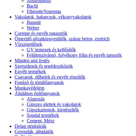
Austrotherm
Bachl
Fibrostir/Soprema
Vakolatok, habarcsok, vékonyvakolatok
Baumit
Weber
Csempe és egyéb ragasztók
Önterülő aljzatkiegyenlítők, száraz beton, esztrich
Vízszigetlések
GV lemezek és kellősítők
Felületszivárgó, folyékony fólia és egyéb tartozék
Minden ami festés
Szerszámok és segédeszközök
Egyéb termékek
Csavarok, dűbelek és egyéb rögzítők
Fugázó és tömítőanyagok
Munkavédelem
Általános építőanyagok
Alapozás
Gipszes glettek és vakolatok
Gipszkartonok, kiegészítők
Soudal termékek
Cement, Mész
Delap struktúrák
Gerendák, áthidalók