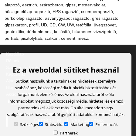
alapozó, esztrich, szárazbeton, gipsz, mestervakolat,
hőszigetelőlap ragasztó, EPS ragasztó, csemperagasztó,
burkolólap ragasztó, ásványgyapot ragasztó, gres ragasztó,
gipszkarton, profil, UD, CD, CW, UW, tetőfólia, üvegszövet,
geotextília, dörkenlemez, kellősítő, bitumenes vízszigetelő,
purhab, pisztolyhab, szilikon, cement, mész.
Kezdőlap
Rólunk
Ez a weboldal sütiket használ
Szállítás és fizetés
Kapcsolat
Sütiket használunk a tartalmak és hirdetések személyre
Ajánlatkérés
szabásához, közösségi média funkciók biztosításához és
Blog
forgalmunk elemzéséhez. Az oldal használatáról szóló
Akciók, információk
információkat megosztjuk közösségi média, hirdetési és elemző
A termékeknél szereplő termékleírások és képek tájékoztató
partnereinkkel, akik ezt más, Ön által megadott vagy
jellegűek
szolgáltatásaik használatából gyűjtött adatokkal kombinálhatják.
Cemép-Ker Kft Vasútállomás
Szükséges
Statisztikai
Marketing
Preferenciák
Partnerek