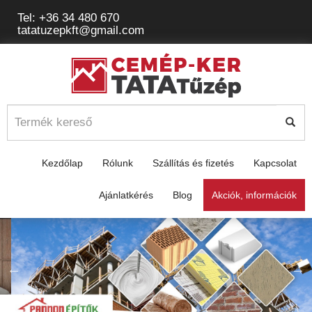
Tel: +36 34 480 670
tatatuzepkft@gmail.com
Kezdőlap
Rólunk
Szállítás és fizetés
Kapcsolat
Ajánlatkérés
Blog
Akciók, információk