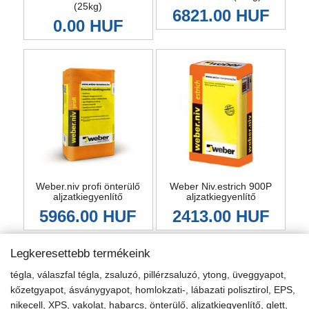
(25kg)
6821.00 HUF
0.00 HUF
Weber.niv profi önterülő
Weber Niv.estrich 900P
aljzatkiegyenlítő
aljzatkiegyenlítő
5966.00 HUF
2413.00 HUF
Legkeresettebb termékeink
tégla, válaszfal tégla, zsaluzó, pillérzsaluzó, ytong, üveggyapot,
kőzetgyapot, ásványgyapot, homlokzati-, lábazati polisztirol, EPS,
nikecell, XPS, vakolat, habarcs, önterülő, aljzatkiegyenlítő, glett,