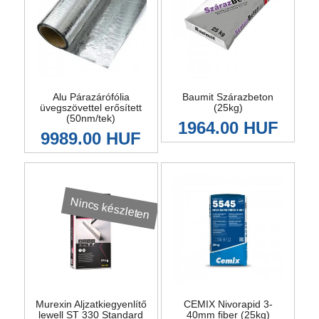
Alu Párazárófólia
Baumit Szárazbeton
üvegszövettel erősített
(25kg)
(50nm/tek)
1964.00 HUF
9989.00 HUF
Nincs készleten
Murexin Aljzatkiegyenlítő
CEMIX Nivorapid 3-
lewell ST 330 Standard
40mm fiber (25kg)