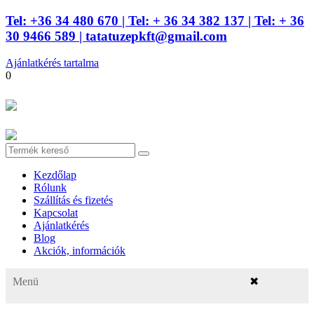
Tel: +36 34 480 670
| Tel: + 36 34 382 137
| Tel: + 36
30 9466 589 |
tatatuzepkft@gmail.com
Ajánlatkérés tartalma
0
Kezdőlap
Rólunk
Szállítás és fizetés
Kapcsolat
Ajánlatkérés
Blog
Akciók, információk
Menü
✖