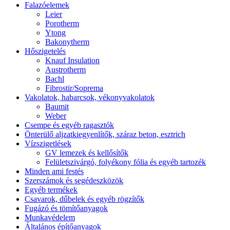
Falazóelemek
Leier
Porotherm
Ytong
Bakonytherm
Hőszigetelés
Knauf Insulation
Austrotherm
Bachl
Fibrostir/Soprema
Vakolatok, habarcsok, vékonyvakolatok
Baumit
Weber
Csempe és egyéb ragasztók
Önterülő aljzatkiegyenlítők, száraz beton, esztrich
Vízszigetlések
GV lemezek és kellősítők
Felületszivárgó, folyékony fólia és egyéb tartozék
Minden ami festés
Szerszámok és segédeszközök
Egyéb termékek
Csavarok, dűbelek és egyéb rögzítők
Fugázó és tömítőanyagok
Munkavédelem
Általános építőanyagok