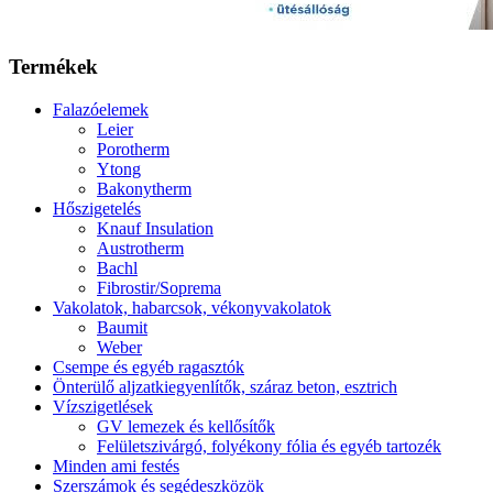
Termékek
Falazóelemek
Leier
Porotherm
Ytong
Bakonytherm
Hőszigetelés
Knauf Insulation
Austrotherm
Bachl
Fibrostir/Soprema
Vakolatok, habarcsok, vékonyvakolatok
Baumit
Weber
Csempe és egyéb ragasztók
Önterülő aljzatkiegyenlítők, száraz beton, esztrich
Vízszigetlések
GV lemezek és kellősítők
Felületszivárgó, folyékony fólia és egyéb tartozék
Minden ami festés
Szerszámok és segédeszközök