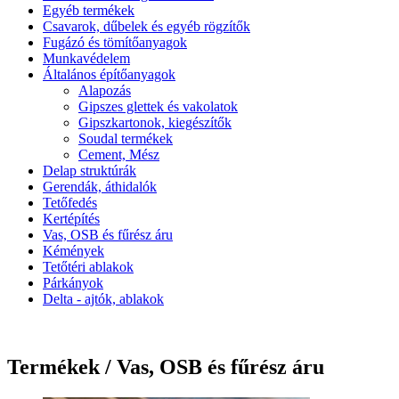
Egyéb termékek
Csavarok, dűbelek és egyéb rögzítők
Fugázó és tömítőanyagok
Munkavédelem
Általános építőanyagok
Alapozás
Gipszes glettek és vakolatok
Gipszkartonok, kiegészítők
Soudal termékek
Cement, Mész
Delap struktúrák
Gerendák, áthidalók
Tetőfedés
Kertépítés
Vas, OSB és fűrész áru
Kémények
Tetőtéri ablakok
Párkányok
Delta - ajtók, ablakok
Termékek / Vas, OSB és fűrész áru