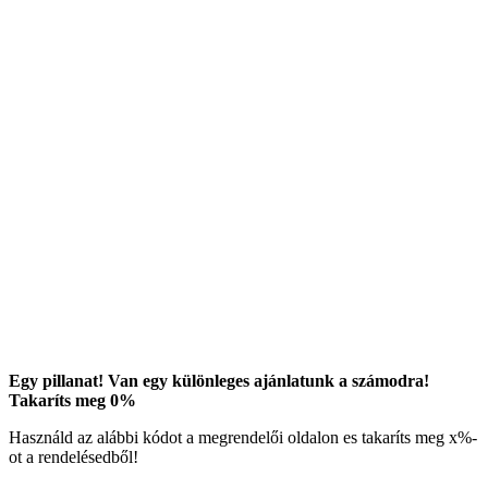
Egy pillanat! Van egy különleges ajánlatunk a számodra!
Takaríts meg
0
%
Használd az alábbi kódot a megrendelői oldalon es takaríts meg
x
%-
ot a rendelésedből!