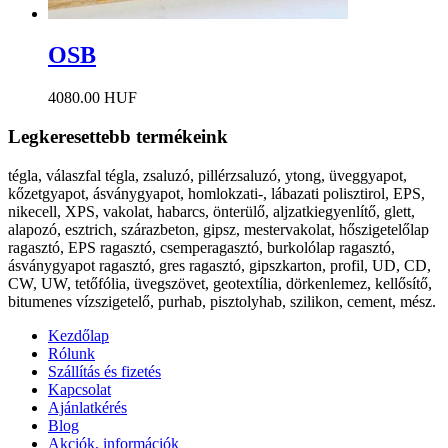
OSB
4080.00 HUF
Legkeresettebb termékeink
tégla, válaszfal tégla, zsaluzó, pillérzsaluzó, ytong, üveggyapot,
kőzetgyapot, ásványgyapot, homlokzati-, lábazati polisztirol, EPS,
nikecell, XPS, vakolat, habarcs, önterülő, aljzatkiegyenlítő, glett,
alapozó, esztrich, szárazbeton, gipsz, mestervakolat, hőszigetelőlap
ragasztó, EPS ragasztó, csemperagasztó, burkolólap ragasztó,
ásványgyapot ragasztó, gres ragasztó, gipszkarton, profil, UD, CD,
CW, UW, tetőfólia, üvegszövet, geotextília, dörkenlemez, kellősítő,
bitumenes vízszigetelő, purhab, pisztolyhab, szilikon, cement, mész.
Kezdőlap
Rólunk
Szállítás és fizetés
Kapcsolat
Ajánlatkérés
Blog
Akciók, információk