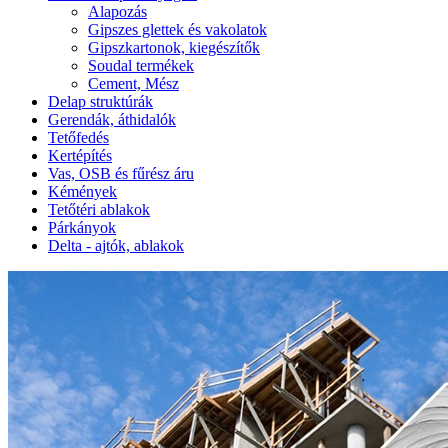
Alapozás
Gipszes glettek és vakolatok
Gipszkartonok, kiegészítők
Soudal termékek
Cement, Mész
Delap struktúrák
Gerendák, áthidalók
Tetőfedés
Kertépítés
Vas, OSB és fűrész áru
Kémények
Tetőtéri ablakok
Párkányok
Delta - ajtók, ablakok