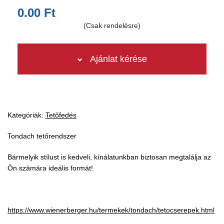
0.00 Ft
(Csak rendelésre)
Ajánlat kérése
Kategóriák:
Tetőfedés
Tondach tetőrendszer
Bármelyik stílust is kedveli, kínálatunkban biztosan megtalálja az
Ön számára ideális formát!
https://www.wienerberger.hu/termekek/tondach/tetocserepek.html