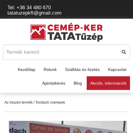
Tel: +36 34 480 670
tatatuzepkft@gmail.com
Kezdőlap
Rólunk
Szállítás és fizetés
Kapcsolat
Ajánlatkérés
Blog
Akciók, információk
Az összes termék
/ Tondach cserepek