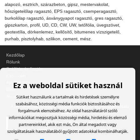
alapozó, esztrich, szárazbeton, gipsz, mestervakolat,
hőszigetelőlap ragasztó, EPS ragasztó, csemperagasztó,
burkolólap ragasztó, ásványgyapot ragasztó, gres ragasztó,
gipszkarton, profil, UD, CD, CW, UW, tetőfólia, üvegszövet,
geotextília, dörkenlemez, kellősítő, bitumenes vízszigetelő,
purhab, pisztolyhab, szilikon, cement, mész.
Kezdőlap
Rólunk
Szállítás és fizetés
Kapcsolat
Ez a weboldal sütiket használ
Ajánlatkérés
Blog
Akciók, információk
Sütiket használunk a tartalmak és hirdetések személyre
szabásához, közösségi média funkciók biztosításához és
A termékeknél szereplő termékleírások és képek tájékoztató
forgalmunk elemzéséhez. Az oldal használatáról szóló
jellegűek
információkat megosztjuk közösségi média, hirdetési és elemző
Cemép-Ker Kft Vasútállomás
partnereinkkel, akik ezt más, Ön által megadott vagy
szolgáltatásaik használatából gyűjtött adatokkal kombinálhatják.