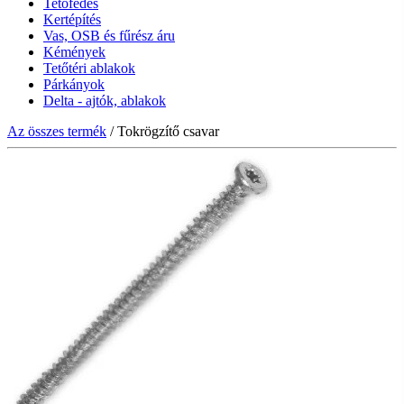
Tetőfedés
Kertépítés
Vas, OSB és fűrész áru
Kémények
Tetőtéri ablakok
Párkányok
Delta - ajtók, ablakok
Az összes termék
/ Tokrögzítő csavar