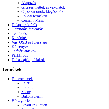
Alapozás
Gipszes glettek és vakolatok
Gipszkartonok, kiegészítők
Soudal termékek
Cement, Mész
Delap struktúrák
Gerendák, áthidalók
Tetőfedés
Kertépítés
Vas, OSB és fűrész áru
Kémények
Tetőtéri ablakok
Párkányok
Delta - ajtók, ablakok
Termékek
Falazóelemek
Leier
Porotherm
Ytong
Bakonytherm
Hőszigetelés
Knauf Insulation