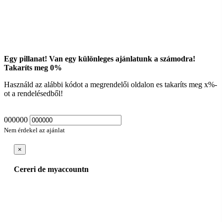
Egy pillanat! Van egy különleges ajánlatunk a számodra!
Takaríts meg
0
%
Használd az alábbi kódot a megrendelői oldalon es takaríts meg
x
%-
ot a rendelésedből!
000000
Nem érdekel az ajánlat
×
Cereri de myaccountn