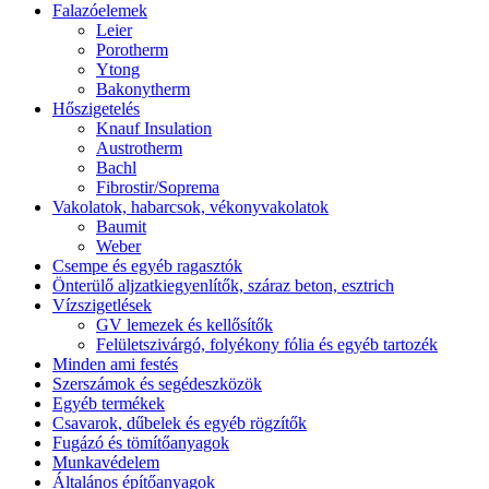
Falazóelemek
Leier
Porotherm
Ytong
Bakonytherm
Hőszigetelés
Knauf Insulation
Austrotherm
Bachl
Fibrostir/Soprema
Vakolatok, habarcsok, vékonyvakolatok
Baumit
Weber
Csempe és egyéb ragasztók
Önterülő aljzatkiegyenlítők, száraz beton, esztrich
Vízszigetlések
GV lemezek és kellősítők
Felületszivárgó, folyékony fólia és egyéb tartozék
Minden ami festés
Szerszámok és segédeszközök
Egyéb termékek
Csavarok, dűbelek és egyéb rögzítők
Fugázó és tömítőanyagok
Munkavédelem
Általános építőanyagok