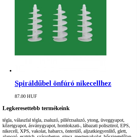
Spiráldűbel önfúró nikecellhez
87.00 HUF
Legkeresettebb termékeink
tégla, válaszfal tégla, zsaluzó, pillérzsaluzó, ytong, üveggyapot,
kőzetgyapot, ásványgyapot, homlokzati-, lábazati polisztirol, EPS,
nikecell, XPS, vakolat, habarcs, önterülő, aljzatkiegyenlítő, glett,
alapozó, esztrich, szárazbeton, gipsz, mestervakolat, hőszigetelőlap