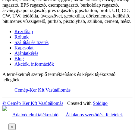
ragasztó, EPS ragasztó, csemperagasztó, burkolólap ragasztó,
ásványgyapot ragasztó, gres ragasztó, gipszkarton, profil, UD, CD,
CW, UW, tetőfólia, üvegszövet, geotextília, dörkenlemez, kellősítő,
bitumenes vízszigetelő, purhab, pisztolyhab, szilikon, cement, mész.
Kezdőlap
Rólunk
Szállítás és fizetés
Kapcsolat
Ajánlatkérés
Blog
Akciók, információk
A termékeknél szereplő termékleírások és képek tájékoztató
jellegűek
Cemép-Ker Kft Vasútállomás
© Cemép-Ker Kft Vasútállomás
- Created with
Soldigo
Adatvédelmi tájékoztató
Általános szerződési feltételek
×