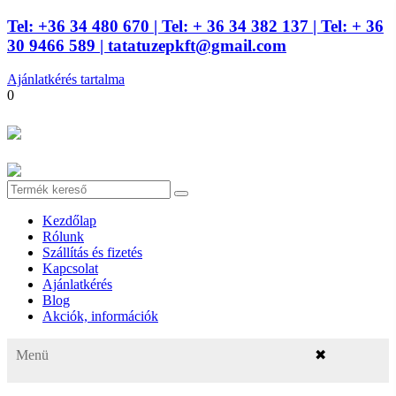
Tel: +36 34 480 670
| Tel: + 36 34 382 137
| Tel: + 36
30 9466 589 |
tatatuzepkft@gmail.com
Ajánlatkérés tartalma
0
Kezdőlap
Rólunk
Szállítás és fizetés
Kapcsolat
Ajánlatkérés
Blog
Akciók, információk
Menü
✖