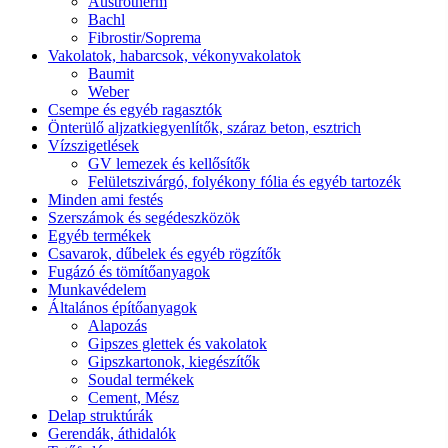
Austrotherm
Bachl
Fibrostir/Soprema
Vakolatok, habarcsok, vékonyvakolatok
Baumit
Weber
Csempe és egyéb ragasztók
Önterülő aljzatkiegyenlítők, száraz beton, esztrich
Vízszigetlések
GV lemezek és kellősítők
Felületszivárgó, folyékony fólia és egyéb tartozék
Minden ami festés
Szerszámok és segédeszközök
Egyéb termékek
Csavarok, dűbelek és egyéb rögzítők
Fugázó és tömítőanyagok
Munkavédelem
Általános építőanyagok
Alapozás
Gipszes glettek és vakolatok
Gipszkartonok, kiegészítők
Soudal termékek
Cement, Mész
Delap struktúrák
Gerendák, áthidalók