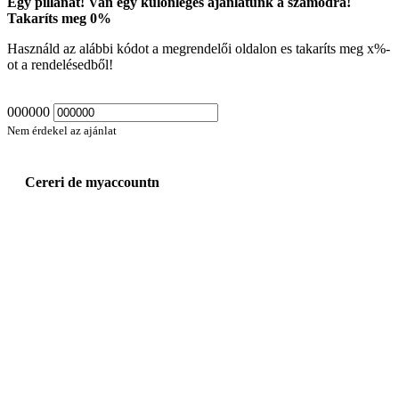
Egy pillanat! Van egy különleges ajánlatunk a számodra!
Takaríts meg
0
%
Használd az alábbi kódot a megrendelői oldalon es takaríts meg
x
%-
ot a rendelésedből!
000000
Nem érdekel az ajánlat
Cereri de myaccountn