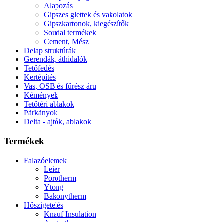
Alapozás
Gipszes glettek és vakolatok
Gipszkartonok, kiegészítők
Soudal termékek
Cement, Mész
Delap struktúrák
Gerendák, áthidalók
Tetőfedés
Kertépítés
Vas, OSB és fűrész áru
Kémények
Tetőtéri ablakok
Párkányok
Delta - ajtók, ablakok
Termékek
Falazóelemek
Leier
Porotherm
Ytong
Bakonytherm
Hőszigetelés
Knauf Insulation