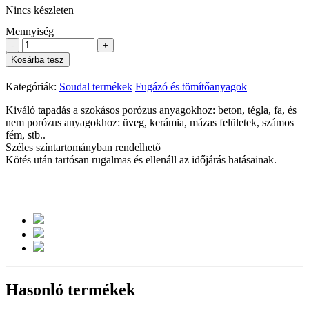
Nincs készleten
Mennyiség
-
+
Kosárba tesz
Kategóriák:
Soudal termékek
Fugázó és tömítőanyagok
Kiváló tapadás a szokásos porózus anyagokhoz: beton, tégla, fa, és
nem porózus anyagokhoz: üveg, kerámia, mázas felületek, számos
fém, stb..
Széles színtartományban rendelhető
Kötés után tartósan rugalmas és ellenáll az időjárás hatásainak.
Hasonló termékek