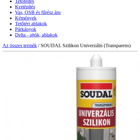
Tetőfedés
Kertépítés
Vas, OSB és fűrész áru
Kémények
Tetőtéri ablakok
Párkányok
Delta - ajtók, ablakok
Az összes termék
/ SOUDAL Szilikon Univerzális (Transparens)