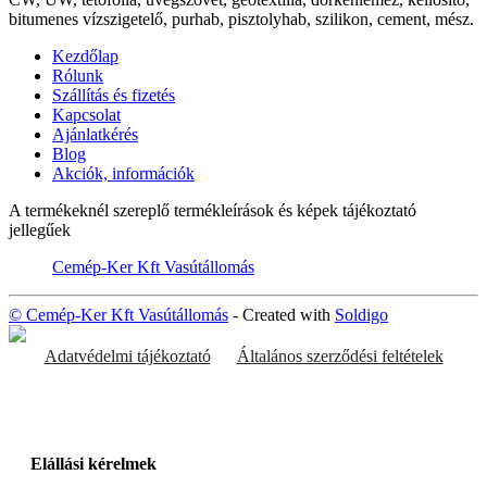
bitumenes vízszigetelő, purhab, pisztolyhab, szilikon, cement, mész.
Kezdőlap
Rólunk
Szállítás és fizetés
Kapcsolat
Ajánlatkérés
Blog
Akciók, információk
A termékeknél szereplő termékleírások és képek tájékoztató
jellegűek
Cemép-Ker Kft Vasútállomás
© Cemép-Ker Kft Vasútállomás
- Created with
Soldigo
Adatvédelmi tájékoztató
Általános szerződési feltételek
Elállási kérelmek