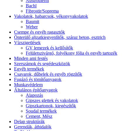
Austrotherm
Bachl
Fibrostir/Soprema
Vakolatok, habarcsok, vékonyvakolatok
Baumit
Weber
Csempe és egyéb ragasztók
Önterülő aljzatkiegyenlítők, száraz beton, esztrich
Vízszigetlések
GV lemezek és kellősítők
Felületszivárgó, folyékony fólia és egyéb tartozék
Minden ami festés
Szerszámok és segédeszközök
Egyéb termékek
Csavarok, dűbelek és egyéb rögzítők
Fugázó és tömítőanyagok
Munkavédelem
Általános építőanyagok
Alapozás
Gipszes glettek és vakolatok
Gipszkartonok, kiegészítők
Soudal termékek
Cement, Mész
Delap struktúrák
Gerendák, áthidalók