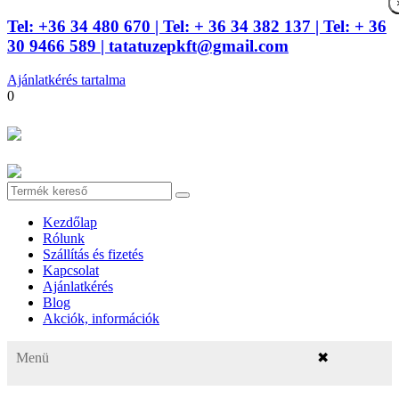
Tel: +36 34 480 670
| Tel: + 36 34 382 137
| Tel: + 36
30 9466 589 |
tatatuzepkft@gmail.com
Ajánlatkérés tartalma
0
Kezdőlap
Rólunk
Szállítás és fizetés
Kapcsolat
Ajánlatkérés
Blog
Akciók, információk
Menü
✖