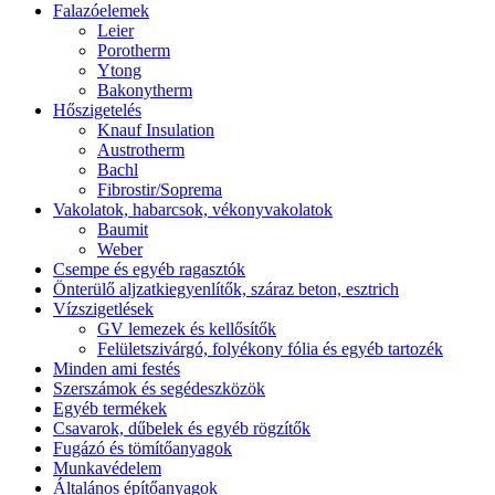
Falazóelemek
Leier
Porotherm
Ytong
Bakonytherm
Hőszigetelés
Knauf Insulation
Austrotherm
Bachl
Fibrostir/Soprema
Vakolatok, habarcsok, vékonyvakolatok
Baumit
Weber
Csempe és egyéb ragasztók
Önterülő aljzatkiegyenlítők, száraz beton, esztrich
Vízszigetlések
GV lemezek és kellősítők
Felületszivárgó, folyékony fólia és egyéb tartozék
Minden ami festés
Szerszámok és segédeszközök
Egyéb termékek
Csavarok, dűbelek és egyéb rögzítők
Fugázó és tömítőanyagok
Munkavédelem
Általános építőanyagok