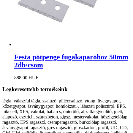
Festa pótpenge fugakaparóhoz 50mm
2db/csom
888.00 HUF
Legkeresettebb termékeink
tégla, válaszfal tégla, zsaluzó, pillérzsaluzó, ytong, üveggyapot,
kőzetgyapot, ásványgyapot, homlokzati-, lábazati polisztirol, EPS,
nikecell, XPS, vakolat, habarcs, önterülő, aljzatkiegyenlítő, glett,
alapozó, esztrich, szárazbeton, gipsz, mestervakolat, hőszigetelőlap
ragasztó, EPS ragasztó, csemperagasztó, burkolólap ragasztó,
ásványgyapot ragasztó, gres ragasztó, gipszkarton, profil, UD, CD,
CW, UW, tetőfólia, üvegszövet, geotextília, dörkenlemez, kellősítő,