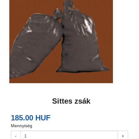
Sittes zsák
185.00 HUF
Mennyiség
-
+