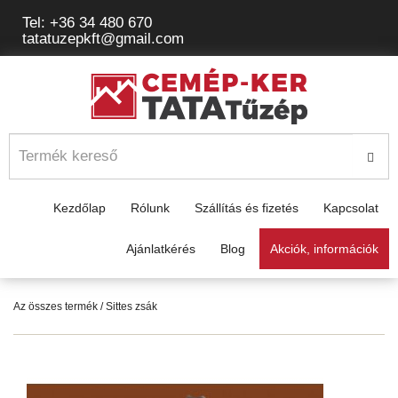
Tel: +36 34 480 670
tatatuzepkft@gmail.com
Kezdőlap
Rólunk
Szállítás és fizetés
Kapcsolat
Ajánlatkérés
Blog
Akciók, információk
Az összes termék
/ Sittes zsák