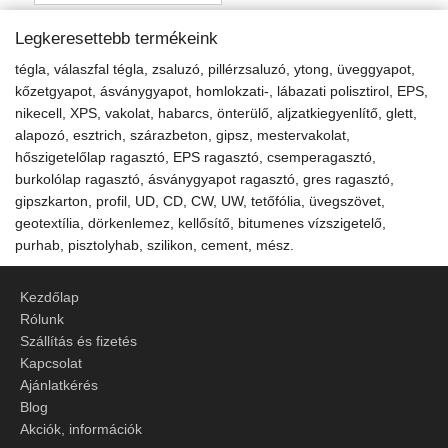
Legkeresettebb termékeink
tégla, válaszfal tégla, zsaluzó, pillérzsaluzó, ytong, üveggyapot,
kőzetgyapot, ásványgyapot, homlokzati-, lábazati polisztirol, EPS,
nikecell, XPS, vakolat, habarcs, önterülő, aljzatkiegyenlítő, glett,
alapozó, esztrich, szárazbeton, gipsz, mestervakolat,
hőszigetelőlap ragasztó, EPS ragasztó, csemperagasztó,
burkolólap ragasztó, ásványgyapot ragasztó, gres ragasztó,
gipszkarton, profil, UD, CD, CW, UW, tetőfólia, üvegszövet,
geotextília, dörkenlemez, kellősítő, bitumenes vízszigetelő,
purhab, pisztolyhab, szilikon, cement, mész.
Kezdőlap
Rólunk
Szállítás és fizetés
Kapcsolat
Ajánlatkérés
Blog
Akciók, információk