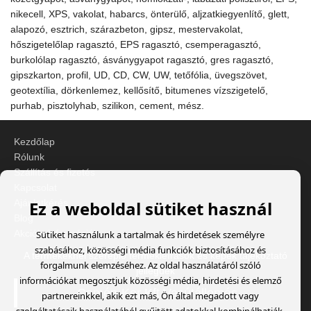
nikecell, XPS, vakolat, habarcs, önterülő, aljzatkiegyenlítő, glett,
alapozó, esztrich, szárazbeton, gipsz, mestervakolat,
hőszigetelőlap ragasztó, EPS ragasztó, csemperagasztó,
burkolólap ragasztó, ásványgyapot ragasztó, gres ragasztó,
gipszkarton, profil, UD, CD, CW, UW, tetőfólia, üvegszövet,
geotextília, dörkenlemez, kellősítő, bitumenes vízszigetelő,
purhab, pisztolyhab, szilikon, cement, mész.
Kezdőlap
Rólunk
Szállítás és fizetés
Kapcsolat
Ez a weboldal sütiket használ
Ajánlatkérés
Blog
Akciók, információk
Sütiket használunk a tartalmak és hirdetések személyre
szabásához, közösségi média funkciók biztosításához és
A termékeknél szereplő termékleírások és képek tájékoztató
forgalmunk elemzéséhez. Az oldal használatáról szóló
jellegűek
információkat megosztjuk közösségi média, hirdetési és elemző
Cemép-Ker Kft Vasútállomás
partnereinkkel, akik ezt más, Ön által megadott vagy