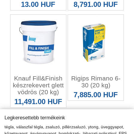
13.00 HUF
8,791.00 HUF
Knauf Fill&Finish
Rigips Rimano 6-
készrekevert glett
30 (20 kg)
vödrös (20 kg)
7,885.00 HUF
11,491.00 HUF
Legkeresettebb termékeink
tégla, válaszfal tégla, zsaluzó, pillérzsaluzó, ytong, üveggyapot,
kőzetgyapot, ásványgyapot, homlokzati-, lábazati polisztirol, EPS,