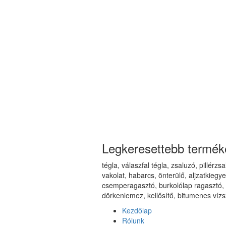
Legkeresettebb termék
tégla, válaszfal tégla, zsaluzó, pillérz
vakolat, habarcs, önterülő, aljzatkiegy
csemperagasztó, burkolólap ragasztó, á
dörkenlemez, kellősítő, bitumenes vízs
Kezdőlap
Rólunk