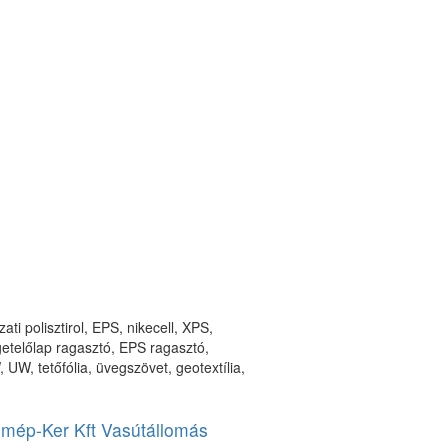
ti polisztirol, EPS, nikecell, XPS,
igetelőlap ragasztó, EPS ragasztó,
UW, tetőfólia, üvegszövet, geotextília,
mép-Ker Kft Vasútállomás