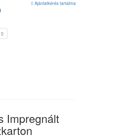
Ajánlatkérés tartalma
9
s Impregnált
karton