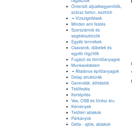
ragasztók
Önterülő aljzatkiegyenlítők,
száraz beton, esztrich
Vízszigetlések
Minden ami festés
Szerszámok és
segédeszközök
Egyéb termékek
Csavarok, dűbelek és
egyéb rögzítők
Fugázó és tömítőanyagok
Munkavédelem
Általános építőanyagok
Delap struktúrák
Gerendák, áthidalók
Tetőfedés
Kertépítés
Vas, OSB és fűrész áru
Kémények
Tetőtéri ablakok
Párkányok
Delta - ajtók, ablakok