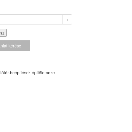
+
esz
nlat kérése
etőtér-beépítések építőlemeze.