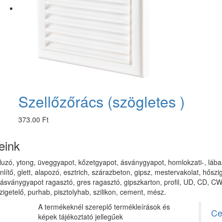
Szellőzőrács (szögletes )
373.00 Ft
eink
saluzó, ytong, üveggyapot, kőzetgyapot, ásványgyapot, homlokzati-, lábaza
enlítő, glett, alapozó, esztrich, szárazbeton, gipsz, mestervakolat, hősz
sványgyapot ragasztó, gres ragasztó, gipszkarton, profil, UD, CD, CW, 
zigetelő, purhab, pisztolyhab, szilikon, cement, mész.
A termékeknél szereplő termékleírások és
Ce
képek tájékoztató jellegűek