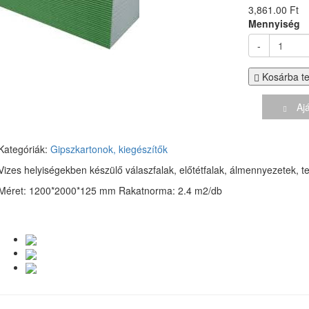
3,861.00 Ft
Mennyiség
-
Kosárba t
Ajá
Kategóriák:
Gipszkartonok, kiegészítők
Vizes helyiségekben készülő válaszfalak, előtétfalak, álmennyezetek, t
Méret: 1200*2000*125
mm Rakatnorma: 2.4 m2/db