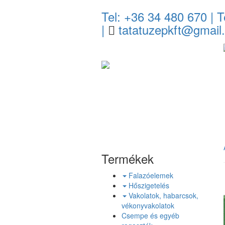
Tel: +36 34 480 670
| T
|
tatatuzepkft@gmail
Termékek
Falazóelemek
Hőszigetelés
Vakolatok, habarcsok,
vékonyvakolatok
Csempe és egyéb