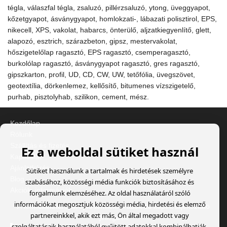
tégla, válaszfal tégla, zsaluzó, pillérzsaluzó, ytong, üveggyapot,
kőzetgyapot, ásványgyapot, homlokzati-, lábazati polisztirol, EPS,
nikecell, XPS, vakolat, habarcs, önterülő, aljzatkiegyenlítő, glett,
alapozó, esztrich, szárazbeton, gipsz, mestervakolat,
hőszigetelőlap ragasztó, EPS ragasztó, csemperagasztó,
burkolólap ragasztó, ásványgyapot ragasztó, gres ragasztó,
gipszkarton, profil, UD, CD, CW, UW, tetőfólia, üvegszövet,
geotextília, dörkenlemez, kellősítő, bitumenes vízszigetelő,
purhab, pisztolyhab, szilikon, cement, mész.
Kezdőlap
Rólunk
Szállítás és fizetés
Ez a weboldal sütiket használ
Kapcsolat
Ajánlatkérés
Sütiket használunk a tartalmak és hirdetések személyre
Blog
szabásához, közösségi média funkciók biztosításához és
Akciók, információk
forgalmunk elemzéséhez. Az oldal használatáról szóló
információkat megosztjuk közösségi média, hirdetési és elemző
A termékeknél szereplő termékleírások és képek tájékoztató
partnereinkkel, akik ezt más, Ön által megadott vagy
jellegűek
szolgáltatásaik használatából gyűjtött adatokkal kombinálhatják.