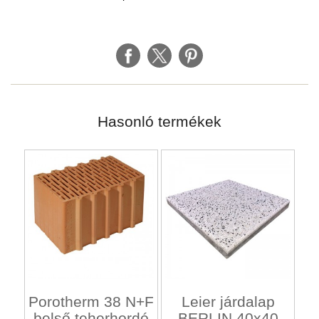
Hasonló termékek
Porotherm 38 N+F
Leier járdalap
belső teherhordó
BERLIN 40x40