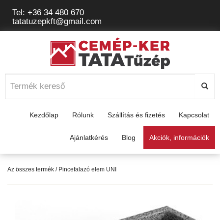
Tel: +36 34 480 670
tatatuzepkft@gmail.com
Kezdőlap
Rólunk
Szállítás és fizetés
Kapcsolat
Ajánlatkérés
Blog
Akciók, információk
Az összes termék
/ Pincefalazó elem UNI