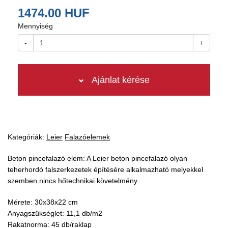
1474.00 HUF
Mennyiség
-
+
Ajánlat kérése
Kategóriák:
Leier
Falazóelemek
Beton pincefalazó elem: A Leier beton pincefalazó olyan
teherhordó falszerkezetek építésére alkalmazható melyekkel
szemben nincs hőtechnikai követelmény.
Mérete: 30x38x22 cm
Anyagszükséglet: 11,1 db/m2
Rakatnorma: 45 db/raklap