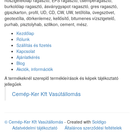
hőszigetelőlap ragasztó, EPS ragasztó, csemperagasztó,
burkolólap ragasztó, ásványgyapot ragasztó, gres ragasztó,
gipszkarton, profil, UD, CD, CW, UW, tetőfólia, üvegszövet,
geotextília, dörkenlemez, kellősítő, bitumenes vízszigetelő,
purhab, pisztolyhab, szilikon, cement, mész.
Kezdőlap
Rólunk
Szállítás és fizetés
Kapcsolat
Ajánlatkérés
Blog
Akciók, információk
A termékeknél szereplő termékleírások és képek tájékoztató
jellegűek
Cemép-Ker Kft Vasútállomás
© Cemép-Ker Kft Vasútállomás
- Created with
Soldigo
Adatvédelmi tájékoztató
Általános szerződési feltételek