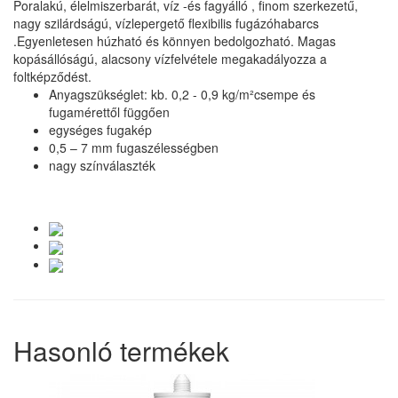
Poralakú, élelmiszerbarát, víz -és fagyálló , finom szerkezetű,
nagy szilárdságú, vízlepergető flexibilis fugázóhabarcs
.Egyenletesen húzható és könnyen bedolgozható. Magas
kopásállóságú, alacsony vízfelvétele megakadályozza a
foltképződést.
Anyagszükséglet: kb. 0,2 - 0,9 kg/m²csempe és
fugamérettől függően
egységes fugakép
0,5 – 7 mm fugaszélességben
nagy színválaszték
Hasonló termékek