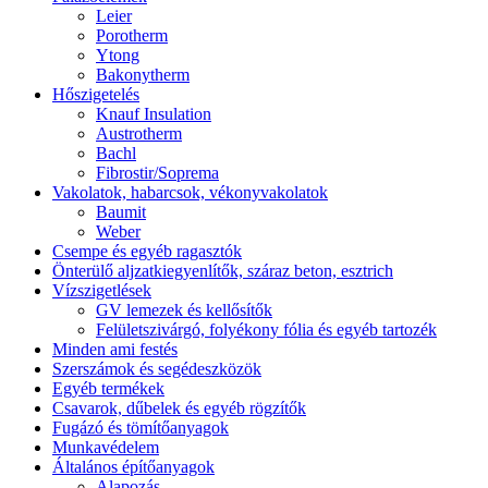
Leier
Porotherm
Ytong
Bakonytherm
Hőszigetelés
Knauf Insulation
Austrotherm
Bachl
Fibrostir/Soprema
Vakolatok, habarcsok, vékonyvakolatok
Baumit
Weber
Csempe és egyéb ragasztók
Önterülő aljzatkiegyenlítők, száraz beton, esztrich
Vízszigetlések
GV lemezek és kellősítők
Felületszivárgó, folyékony fólia és egyéb tartozék
Minden ami festés
Szerszámok és segédeszközök
Egyéb termékek
Csavarok, dűbelek és egyéb rögzítők
Fugázó és tömítőanyagok
Munkavédelem
Általános építőanyagok
Alapozás