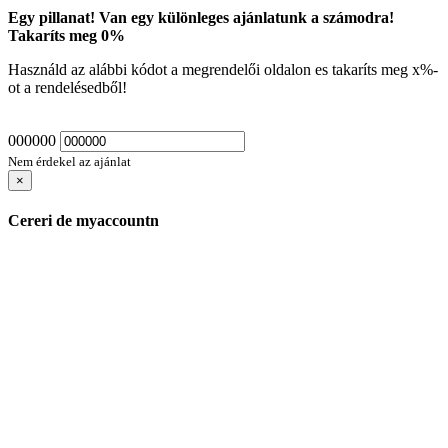
Egy pillanat! Van egy különleges ajánlatunk a számodra!
Takaríts meg
0
%
Használd az alábbi kódot a megrendelői oldalon es takaríts meg
x
%-
ot a rendelésedből!
000000
Nem érdekel az ajánlat
×
Cereri de myaccountn