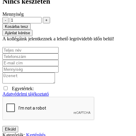
Nincs készleten
Mennyiség
-
+
Kosárba tesz
Ajánlat kérése
A kollégáink jelentkeznek a lehető legrövidebb időn belül!
Egyetértek:
Adatvédelmi tájékoztató
Elküld
Kategóriák:
Kertépítés