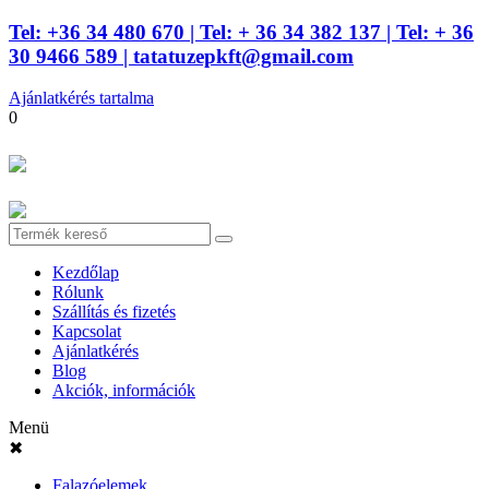
Tel: +36 34 480 670
| Tel: + 36 34 382 137
| Tel: + 36
30 9466 589 |
tatatuzepkft@gmail.com
Ajánlatkérés tartalma
0
Kezdőlap
Rólunk
Szállítás és fizetés
Kapcsolat
Ajánlatkérés
Blog
Akciók, információk
Menü
✖
Falazóelemek