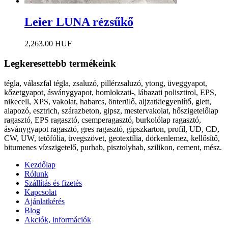
Leier LUNA rézsűkő
2,263.00 HUF
Legkeresettebb termékeink
tégla, válaszfal tégla, zsaluzó, pillérzsaluzó, ytong, üveggyapot,
kőzetgyapot, ásványgyapot, homlokzati-, lábazati polisztirol, EPS,
nikecell, XPS, vakolat, habarcs, önterülő, aljzatkiegyenlítő, glett,
alapozó, esztrich, szárazbeton, gipsz, mestervakolat, hőszigetelőlap
ragasztó, EPS ragasztó, csemperagasztó, burkolólap ragasztó,
ásványgyapot ragasztó, gres ragasztó, gipszkarton, profil, UD, CD,
CW, UW, tetőfólia, üvegszövet, geotextília, dörkenlemez, kellősítő,
bitumenes vízszigetelő, purhab, pisztolyhab, szilikon, cement, mész.
Kezdőlap
Rólunk
Szállítás és fizetés
Kapcsolat
Ajánlatkérés
Blog
Akciók, információk