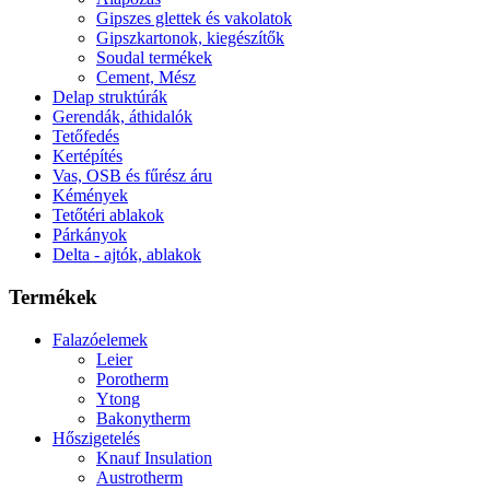
Gipszes glettek és vakolatok
Gipszkartonok, kiegészítők
Soudal termékek
Cement, Mész
Delap struktúrák
Gerendák, áthidalók
Tetőfedés
Kertépítés
Vas, OSB és fűrész áru
Kémények
Tetőtéri ablakok
Párkányok
Delta - ajtók, ablakok
Termékek
Falazóelemek
Leier
Porotherm
Ytong
Bakonytherm
Hőszigetelés
Knauf Insulation
Austrotherm