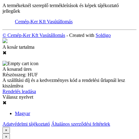
A termékeknél szereplő termékleírások és képek tájékoztató
jellegűek
Cemép-Ker Kft Vasútállomás
© Cemép-Ker Kft Vasútállomás
- Created with
Soldigo
A kosár tartalma
✖
A kosarad üres
Részösszeg:
HUF
A szállítási díj és a kedvezményes kód a rendelési űrlapnál lesz
kiszámítva
Rendelés leadása
Válassz nyelvet
✖
Magyar
Adatvédelmi tájékoztató
Általános szerződési feltételek
×
×