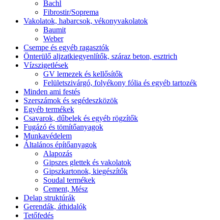
Bachl
Fibrostir/Soprema
Vakolatok, habarcsok, vékonyvakolatok
Baumit
Weber
Csempe és egyéb ragasztók
Önterülő aljzatkiegyenlítők, száraz beton, esztrich
Vízszigetlések
GV lemezek és kellősítők
Felületszivárgó, folyékony fólia és egyéb tartozék
Minden ami festés
Szerszámok és segédeszközök
Egyéb termékek
Csavarok, dűbelek és egyéb rögzítők
Fugázó és tömítőanyagok
Munkavédelem
Általános építőanyagok
Alapozás
Gipszes glettek és vakolatok
Gipszkartonok, kiegészítők
Soudal termékek
Cement, Mész
Delap struktúrák
Gerendák, áthidalók
Tetőfedés