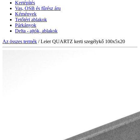
Kertépítés
Vas, OSB és fűrész áru
Kémények
Tetőtéri ablakok
Párkányok
Delta - ajtók, ablakok
Az összes termék
/ Leier QUARTZ kerti szegélykő 100x5x20