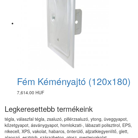
Fém Kéményajtó (120x180)
7,614.00 HUF
Legkeresettebb termékeink
tégla, válaszfal tégla, zsaluzó, pillérzsaluzó, ytong, üveggyapot,
kőzetgyapot, ásványgyapot, homlokzati-, lábazati polisztirol, EPS,
nikecell, XPS, vakolat, habarcs, önterülő, aljzatkiegyenlítő, glett,
alapozó, esztrich, szárazbeton, gipsz, mestervakolat,