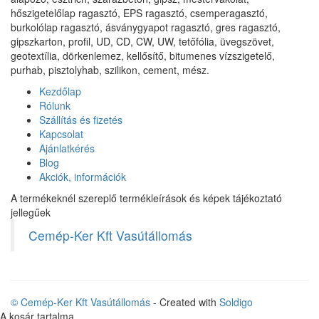
hőszigetelőlap ragasztó, EPS ragasztó, csemperagasztó,
burkolólap ragasztó, ásványgyapot ragasztó, gres ragasztó,
gipszkarton, profil, UD, CD, CW, UW, tetőfólia, üvegszövet,
geotextília, dörkenlemez, kellősítő, bitumenes vízszigetelő,
purhab, pisztolyhab, szilikon, cement, mész.
Kezdőlap
Rólunk
Szállítás és fizetés
Kapcsolat
Ajánlatkérés
Blog
Akciók, információk
A termékeknél szereplő termékleírások és képek tájékoztató
jellegűek
Cemép-Ker Kft Vasútállomás
© Cemép-Ker Kft Vasútállomás
- Created with
Soldigo
A kosár tartalma