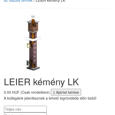
Az összes termék
/ LEIER kémény LK
LEIER kémény LK
0.00 HUF
(Csak rendelésre)
Ajánlat kérése
A kollégáink jelentkeznek a lehető legrövidebb időn belül!