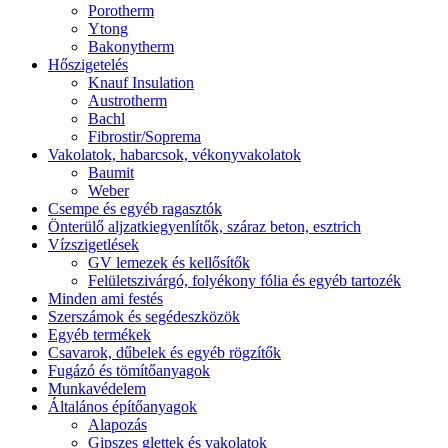
Porotherm
Ytong
Bakonytherm
Hőszigetelés
Knauf Insulation
Austrotherm
Bachl
Fibrostir/Soprema
Vakolatok, habarcsok, vékonyvakolatok
Baumit
Weber
Csempe és egyéb ragasztók
Önterülő aljzatkiegyenlítők, száraz beton, esztrich
Vízszigetlések
GV lemezek és kellősítők
Felületszivárgó, folyékony fólia és egyéb tartozék
Minden ami festés
Szerszámok és segédeszközök
Egyéb termékek
Csavarok, dűbelek és egyéb rögzítők
Fugázó és tömítőanyagok
Munkavédelem
Általános építőanyagok
Alapozás
Gipszes glettek és vakolatok