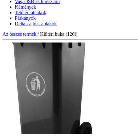
Vas, OSB és fűrész áru
Kémények
Tetőtéri ablakok
Párkányok
Delta - ajtók, ablakok
Az összes termék
/ Kültéri kuka (120l)