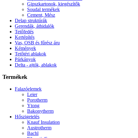
Gipszkartonok, kiegészítők
Soudal termékek
Cement, Mész
Delap struktúrák
Gerendák, áthidalók
Tetőfedés
Kertépítés
Vas, OSB és fűrész áru
Kémények
Tetőtéri ablakok
Párkányok
Delta - ajtók, ablakok
Termékek
Falazóelemek
Leier
Porotherm
Ytong
Bakonytherm
Hőszigetelés
Knauf Insulation
Austrotherm
Bachl