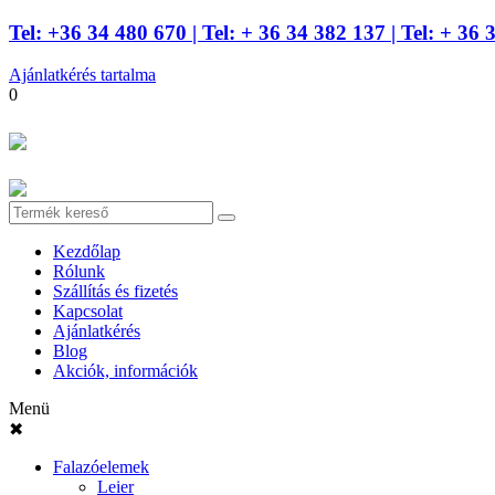
Tel: +36 34 480 670
| Tel: + 36 34 382 137
| Tel: + 36 
Ajánlatkérés tartalma
0
Kezdőlap
Rólunk
Szállítás és fizetés
Kapcsolat
Ajánlatkérés
Blog
Akciók, információk
Menü
✖
Falazóelemek
Leier