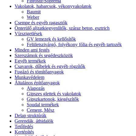
Fibrostir/Soprema
Vakolatok, habarcsok, vékonyvakolatok
Baumit
Weber
Csempe és egyéb ragasztók
Önterülő aljzatkiegyenlítők, száraz beton, esztrich
Vízszigetlések
GV lemezek és kellősítők
Felületszivárgó, folyékony fólia és egyéb tartozék
Minden ami festés
Szerszámok és segédeszközök
Egyéb termékek
Csavarok, dűbelek és egyéb rögzítők
Fugázó és tömítőanyagok
Munkavédelem
Általános építőanyagok
Alapozás
Gipszes glettek és vakolatok
Gipszkartonok, kiegészítők
Soudal termékek
Cement, Mész
Delap struktúrák
Gerendák, áthidalók
Tetőfedés
Kertépítés