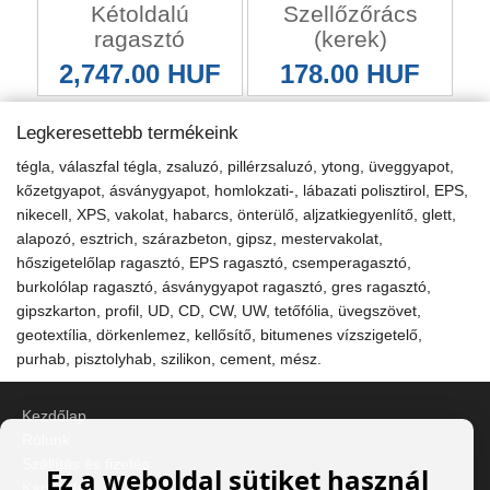
Kétoldalú
Szellőzőrács
ragasztó
(kerek)
2,747.00 HUF
178.00 HUF
Legkeresettebb termékeink
tégla, válaszfal tégla, zsaluzó, pillérzsaluzó, ytong, üveggyapot,
kőzetgyapot, ásványgyapot, homlokzati-, lábazati polisztirol, EPS,
nikecell, XPS, vakolat, habarcs, önterülő, aljzatkiegyenlítő, glett,
alapozó, esztrich, szárazbeton, gipsz, mestervakolat,
hőszigetelőlap ragasztó, EPS ragasztó, csemperagasztó,
burkolólap ragasztó, ásványgyapot ragasztó, gres ragasztó,
gipszkarton, profil, UD, CD, CW, UW, tetőfólia, üvegszövet,
geotextília, dörkenlemez, kellősítő, bitumenes vízszigetelő,
purhab, pisztolyhab, szilikon, cement, mész.
Kezdőlap
Rólunk
Szállítás és fizetés
Ez a weboldal sütiket használ
Kapcsolat