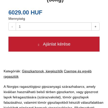
6029.00 HUF
Mennyiség
-
+
Ajánlat kérése
Kategóriák:
Gipszkartonok, kiegészítők
Csempe és egyéb
ragasztók
A Norgips ragasztógipsz gipszanyagú szárazhabarcs, amely
kiválóan használható belső térben gipszkarton, vagy gipszrost
lapok felragasztására (szárazvakolat), tömör gipszlapok
falazásához, valamint tömör gipszlapokból készült válaszfalakban
kialakított gépészeti hornyok visszajavítására. Alkalmazható