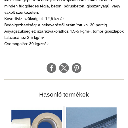
minden függőleges tégla, beton, pórusbeton, gipszanyagú, vagy
vakolt szerkezeten.
Keverővíz-szükséglet: 12,5 l/zsák
Bedolgozhatóság: a bekeveréstől számított kb. 30 percig.
Anyagszükséglet: szárazvakolathoz 4,5-5 kg/m², tömör gipszlapok
falazásához 2,5 kg/m²
Csomagolás: 30 kg/zsák
Hasonló termékek