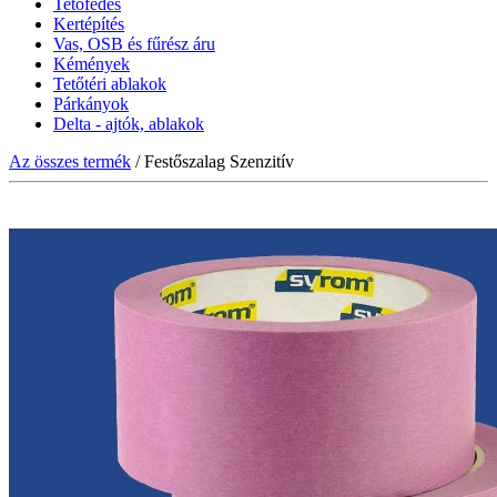
Tetőfedés
Kertépítés
Vas, OSB és fűrész áru
Kémények
Tetőtéri ablakok
Párkányok
Delta - ajtók, ablakok
Az összes termék
/ Festőszalag Szenzitív