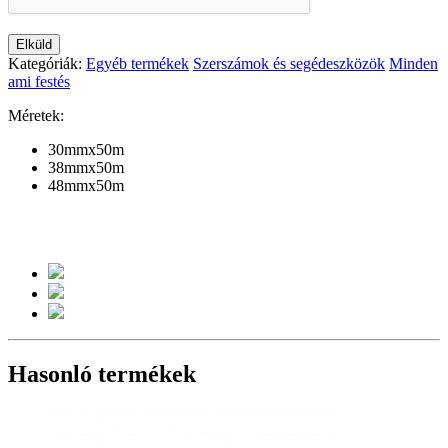
Elküld
Kategóriák:
Egyéb termékek
Szerszámok és segédeszközök
Minden
ami festés
Méretek:
30mmx50m
38mmx50m
48mmx50m
Hasonló termékek