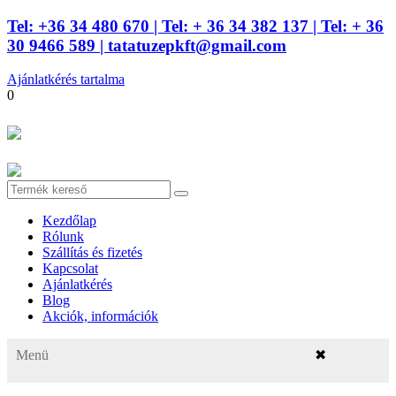
Tel: +36 34 480 670
| Tel: + 36 34 382 137
| Tel: + 36
30 9466 589 |
tatatuzepkft@gmail.com
Ajánlatkérés tartalma
0
Kezdőlap
Rólunk
Szállítás és fizetés
Kapcsolat
Ajánlatkérés
Blog
Akciók, információk
Menü
✖