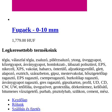
Fugaék - 0-10 mm
1,779.00 HUF
Legkeresettebb termékeink
tégla, válaszfal tégla, zsaluzó, pillérzsaluzó, ytong, üveggyapot,
kőzetgyapot, ásványgyapot, homlokzati-, lábazati polisztirol, EPS,
nikecell, XPS, vakolat, habarcs, önterülő, aljzatkiegyenlítő, glett,
alapozó, esztrich, szárazbeton, gipsz, mestervakolat, hőszigetelőlap
ragasztó, EPS ragasztó, csemperagasztó, burkolólap ragasztó,
ásványgyapot ragasztó, gres ragasztó, gipszkarton, profil, UD, CD,
CW, UW, tetőfólia, üvegszövet, geotextília, dörkenlemez, kellősítő,
bitumenes vízszigetelő, purhab, pisztolyhab, szilikon, cement, mész.
Kezdőlap
Rólunk
Szállítás és fizetés