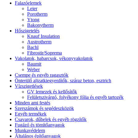
Falazóelemek
Leier
Porotherm
Ytong
Bakonytherm
Hőszigetelés
Knauf Insulation
Austrotherm
Bachl
Fibrostir/Soprema
Vakolatok, habarcsok, vékonyvakolatok
Baumit
Weber
Csempe és egyéb ragasztók
Önterülő aljzatkiegyenlítők, száraz beton, esztrich
Vízszigetlések
GV lemezek és kellősítők
Felületszivárgó, folyékony fólia és egyéb tartozék
Minden ami festés
Szerszámok és segédeszközök
Egyéb termékek
Csavarok, dűbelek és egyéb rögzítők
Fugázó és tömítőanyagok
Munkavédelem
Általános építőanyagok