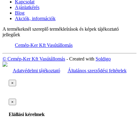
Kapcsolat
Ajánlatkérés
Blog
Akciók, információk
A termékeknél szereplő termékleírások és képek tájékoztató
jellegűek
Cemép-Ker Kft Vasútállomás
© Cemép-Ker Kft Vasútállomás
- Created with
Soldigo
Adatvédelmi tájékoztató
Általános szerződési feltételek
×
×
Elállási kérelmek