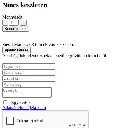
Nincs készleten
Mennyiség
-
+
Kosárba tesz
Siess! Már csak
3
termék van készleten.
Ajánlat kérése
A kollégáink jelentkeznek a lehető legrövidebb időn belül!
Egyetértek:
Adatvédelmi tájékoztató