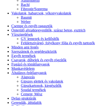
Austrotherm
Bachl
Fibrostir/Soprema
Vakolatok, habarcsok, vékonyvakolatok
Baumit
Weber
Csempe és egyéb ragasztók
Önterülő aljzatkiegyenlítők, száraz beton, esztrich
Vízszigetlések
GV lemezek és kellősítők
Felületszivárgó, folyékony fólia és egyéb tartozék
Minden ami festés
Szerszámok és segédeszközök
Egyéb termékek
Csavarok, dűbelek és egyéb rögzítők
Fugázó és tömítőanyagok
Munkavédelem
Általános építőanyagok
Alapozás
Gipszes glettek és vakolatok
Gipszkartonok, kiegészítők
Soudal termékek
Cement, Mész
Delap struktúrák
Gerendák, áthidalók