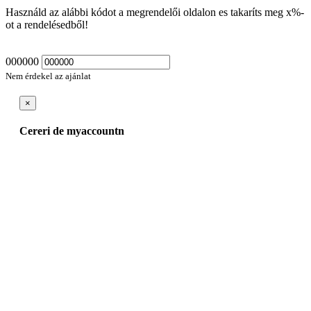
Használd az alábbi kódot a megrendelői oldalon es takaríts meg
x
%-
ot a rendelésedből!
000000
Nem érdekel az ajánlat
×
Cereri de myaccountn