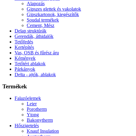
Alapozás
Gipszes glettek és vakolatok
Gipszkartonok, kiegészítők
Soudal termékek
Cement, Mész
Delap struktúrák
Gerendák, áthidalók
Tetőfedés
Kertépítés
Vas, OSB és fűrész áru
Kémények
Tetőtéri ablakok
Párkányok
Delta - ajtók, ablakok
Termékek
Falazóelemek
Leier
Porotherm
Ytong
Bakonytherm
Hőszigetelés
Knauf Insulation