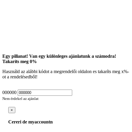
Egy pillanat! Van egy különleges ajánlatunk a számodra!
Takaríts meg
0
%
Használd az alábbi kódot a megrendelői oldalon es takaríts meg
x
%-
ot a rendelésedből!
000000
Nem érdekel az ajánlat
×
Cereri de myaccountn