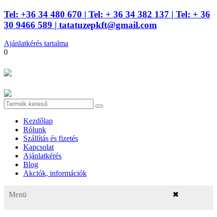
Tel: +36 34 480 670
| Tel: + 36 34 382 137
| Tel: + 36
30 9466 589 |
tatatuzepkft@gmail.com
Ajánlatkérés tartalma
0
Kezdőlap
Rólunk
Szállítás és fizetés
Kapcsolat
Ajánlatkérés
Blog
Akciók, információk
Menü
✖