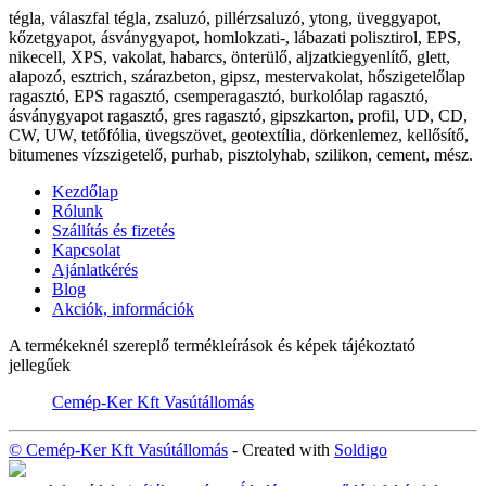
tégla, válaszfal tégla, zsaluzó, pillérzsaluzó, ytong, üveggyapot,
kőzetgyapot, ásványgyapot, homlokzati-, lábazati polisztirol, EPS,
nikecell, XPS, vakolat, habarcs, önterülő, aljzatkiegyenlítő, glett,
alapozó, esztrich, szárazbeton, gipsz, mestervakolat, hőszigetelőlap
ragasztó, EPS ragasztó, csemperagasztó, burkolólap ragasztó,
ásványgyapot ragasztó, gres ragasztó, gipszkarton, profil, UD, CD,
CW, UW, tetőfólia, üvegszövet, geotextília, dörkenlemez, kellősítő,
bitumenes vízszigetelő, purhab, pisztolyhab, szilikon, cement, mész.
Kezdőlap
Rólunk
Szállítás és fizetés
Kapcsolat
Ajánlatkérés
Blog
Akciók, információk
A termékeknél szereplő termékleírások és képek tájékoztató
jellegűek
Cemép-Ker Kft Vasútállomás
© Cemép-Ker Kft Vasútállomás
- Created with
Soldigo