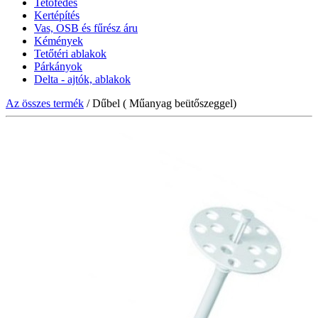
Tetőfedés
Kertépítés
Vas, OSB és fűrész áru
Kémények
Tetőtéri ablakok
Párkányok
Delta - ajtók, ablakok
Az összes termék
/ Dűbel ( Műanyag beütőszeggel)