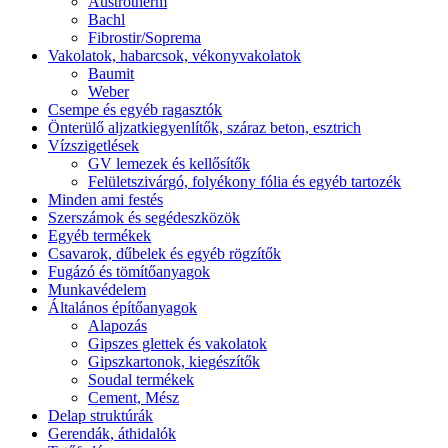
Austrotherm
Bachl
Fibrostir/Soprema
Vakolatok, habarcsok, vékonyvakolatok
Baumit
Weber
Csempe és egyéb ragasztók
Önterülő aljzatkiegyenlítők, száraz beton, esztrich
Vízszigetlések
GV lemezek és kellősítők
Felületszivárgó, folyékony fólia és egyéb tartozék
Minden ami festés
Szerszámok és segédeszközök
Egyéb termékek
Csavarok, dűbelek és egyéb rögzítők
Fugázó és tömítőanyagok
Munkavédelem
Általános építőanyagok
Alapozás
Gipszes glettek és vakolatok
Gipszkartonok, kiegészítők
Soudal termékek
Cement, Mész
Delap struktúrák
Gerendák, áthidalók