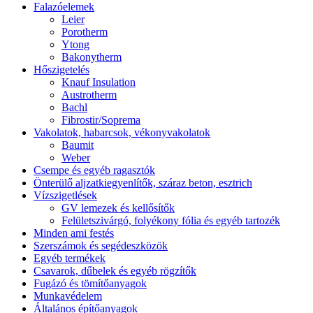
Falazóelemek
Leier
Porotherm
Ytong
Bakonytherm
Hőszigetelés
Knauf Insulation
Austrotherm
Bachl
Fibrostir/Soprema
Vakolatok, habarcsok, vékonyvakolatok
Baumit
Weber
Csempe és egyéb ragasztók
Önterülő aljzatkiegyenlítők, száraz beton, esztrich
Vízszigetlések
GV lemezek és kellősítők
Felületszivárgó, folyékony fólia és egyéb tartozék
Minden ami festés
Szerszámok és segédeszközök
Egyéb termékek
Csavarok, dűbelek és egyéb rögzítők
Fugázó és tömítőanyagok
Munkavédelem
Általános építőanyagok