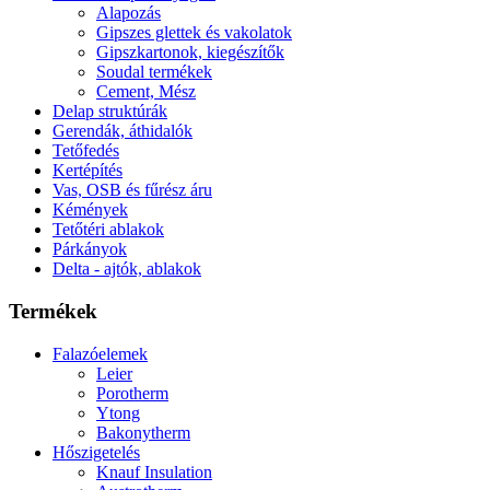
Alapozás
Gipszes glettek és vakolatok
Gipszkartonok, kiegészítők
Soudal termékek
Cement, Mész
Delap struktúrák
Gerendák, áthidalók
Tetőfedés
Kertépítés
Vas, OSB és fűrész áru
Kémények
Tetőtéri ablakok
Párkányok
Delta - ajtók, ablakok
Termékek
Falazóelemek
Leier
Porotherm
Ytong
Bakonytherm
Hőszigetelés
Knauf Insulation