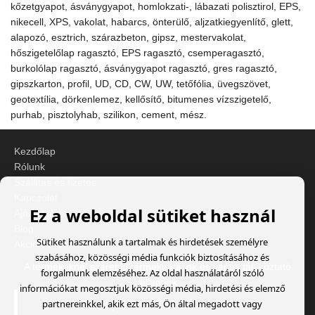
kőzetgyapot, ásványgyapot, homlokzati-, lábazati polisztirol, EPS,
nikecell, XPS, vakolat, habarcs, önterülő, aljzatkiegyenlítő, glett,
alapozó, esztrich, szárazbeton, gipsz, mestervakolat,
hőszigetelőlap ragasztó, EPS ragasztó, csemperagasztó,
burkolólap ragasztó, ásványgyapot ragasztó, gres ragasztó,
gipszkarton, profil, UD, CD, CW, UW, tetőfólia, üvegszövet,
geotextília, dörkenlemez, kellősítő, bitumenes vízszigetelő,
purhab, pisztolyhab, szilikon, cement, mész.
Kezdőlap
Rólunk
Szállítás és fizetés
Kapcsolat
Ez a weboldal sütiket használ
Ajánlatkérés
Blog
Sütiket használunk a tartalmak és hirdetések személyre
Akciók, információk
szabásához, közösségi média funkciók biztosításához és
A termékeknél szereplő termékleírások és képek tájékoztató
forgalmunk elemzéséhez. Az oldal használatáról szóló
jellegűek
információkat megosztjuk közösségi média, hirdetési és elemző
partnereinkkel, akik ezt más, Ön által megadott vagy
Cemép-Ker Kft Vasútállomás