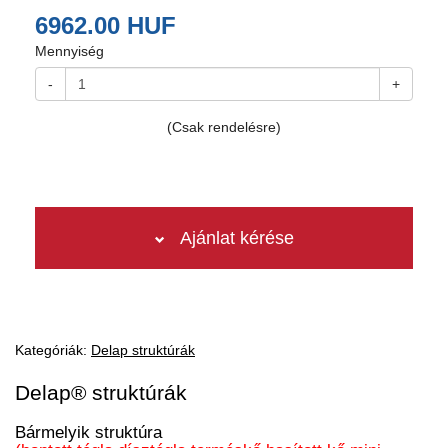
6962.00 HUF
Mennyiség
-
+
(Csak rendelésre)
Ajánlat kérése
Kategóriák:
Delap struktúrák
Delap® struktúrák
Bármelyik struktúra