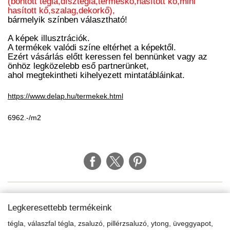
(bontott tégla,dísztégla,terméskő,hasított kő,mini
hasított kő,szalag,dekorkő),
bármelyik színben választható!
A képek illusztrációk.
A termékek valódi színe eltérhet a képektől.
Ezért vásárlás előtt keressen fel bennünket vagy az
önhöz legközelebb eső partnerünket,
ahol megtekintheti kihelyezett mintatábláinkat.
https://www.delap.hu/termekek.html
6962.-/m2
Legkeresettebb termékeink
tégla, válaszfal tégla, zsaluzó, pillérzsaluzó, ytong, üveggyapot,