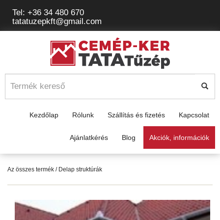
Tel: +36 34 480 670
tatatuzepkft@gmail.com
Kezdőlap
Rólunk
Szállítás és fizetés
Kapcsolat
Ajánlatkérés
Blog
Akciók, információk
Az összes termék
/ Delap struktúrák