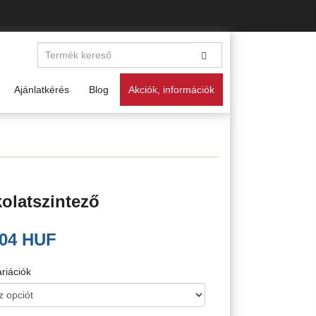
Ajánlatkérés
Blog
Akciók, információk
olatszintező
.04 HUF
riációk