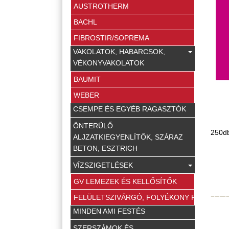
AUSTROTHERM
BACHL
FIBROSTIR/SOPREMA
VAKOLATOK, HABARCSOK,
VÉKONYVAKOLATOK
BAUMIT
WEBER
CSEMPE ÉS EGYÉB RAGASZTÓK
ÖNTERÜLŐ
250d
ALJZATKIEGYENLÍTŐK, SZÁRAZ
BETON, ESZTRICH
VÍZSZIGETLÉSEK
GV LEMEZEK ÉS KELLŐSÍTŐK
FELÜLETSZIVÁRGÓ, FOLYÉKONY FÓLIA ÉS 
MINDEN AMI FESTÉS
SZERSZÁMOK ÉS