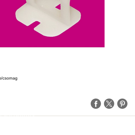
b/csomag
EGYÉB TARTOZÉK