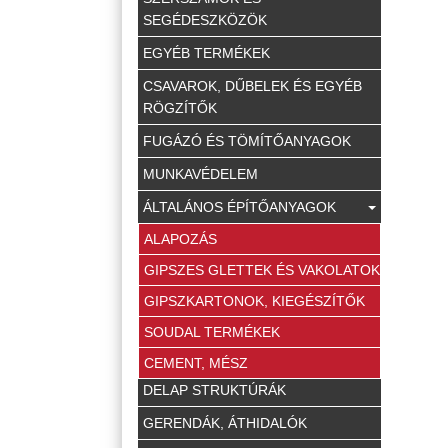
SEGÉDESZKÖZÖK
EGYÉB TERMÉKEK
CSAVAROK, DŰBELEK ÉS EGYÉB
RÖGZÍTŐK
FUGÁZÓ ÉS TÖMÍTŐANYAGOK
MUNKAVÉDELEM
ÁLTALÁNOS ÉPÍTŐANYAGOK
ALAPOZÁS
GIPSZES GLETTEK ÉS VAKOLATOK
GIPSZKARTONOK, KIEGÉSZÍTŐK
SOUDAL TERMÉKEK
CEMENT, MÉSZ
DELAP STRUKTÚRÁK
GERENDÁK, ÁTHIDALÓK