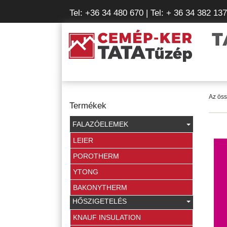
Tel: +36 34 480 670
| Tel: + 36 34 382 137
Az öss
Termékek
FALAZÓELEMEK
LEIER
POROTHERM
YTONG
BAKONYTHERM
HŐSZIGETELÉS
KNAUF INSULATION