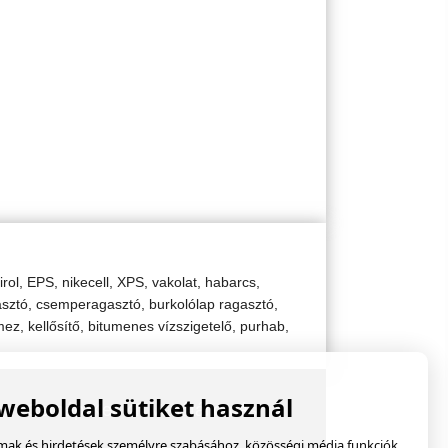
irol, EPS, nikecell, XPS, vakolat, habarcs,
agasztó, csemperagasztó, burkolólap ragasztó,
ez, kellősítő, bitumenes vízszigetelő, purhab,
 weboldal sütiket használ
Cemép-Ker Kft Vasútállomás
lmak és hirdetések személyre szabásához, közösségi média funkciók