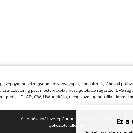
ong, üveggyapot, kőzetgyapot, ásványgyapot, homlokzati-, lábazati poliszt
rich, szárazbeton, gipsz, mestervakolat, hőszigetelőlap ragasztó, EPS r
, profil, UD, CD, CW, UW, tetőfólia, üvegszövet, geotextília, dörkenlem
Ez a
A termékeknél szereplő termékleírások és képek
tájékoztató jellegűek
Sütiket használunk a tarta