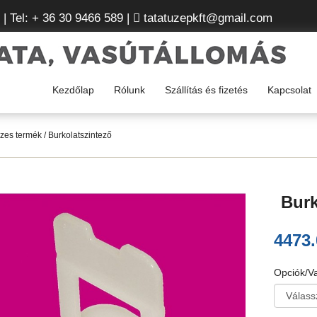
| Tel: + 36 30 9466 589 |
tatatuzepkft@gmail.com
Kezdőlap
Rólunk
Szállítás és fizetés
Kapcsolat
zes termék
/ Burkolatszintező
Burk
4473
Opciók/Va