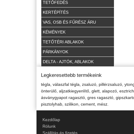
TETŐFEDÉS
KERTÉPÍTÉS
VAS, OSB ÉS FŰRÉSZ ÁRU
KÉMÉNYEK
TETŐTÉRI ABLAKOK
PÁRKÁNYOK
DELTA - AJTÓK, ABLAKOK
Legkeresettebb termékeink
tégla, válaszfal tégla, zsaluzó, pillérzsaluzó, yt
önterülő, aljzatkiegyenlítő, glett, alapozó, eszt
ásványgyapot ragasztó, gres ragasztó, gipszkarton
pisztolyhab, szilikon, cement, mész.
Kezdőlap
Rólunk
Szállítás és fizetés