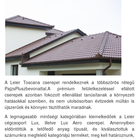
A Leier Toscana cserepei rendelkeznek a többszörös rétegű
PajzsPluszbevonattal.A prémium felületkezeléssel ellátott
cserepek azonban fokozott ellenállást tanúsítanak a környezeti
hatásokkal szemben, és nem utolsósorban évtizedek múltán is
újszerűek és könnyen tisztíthatók maradnak.
A legmagasabb minőségi kategóriában kiemelkedőek a Leier
cégcsoport Lux, illetve Lux Aero cserepei. Amennyiben
eldöntöttük a tetőfedő anyag típusát, és kiválasztottuk a
számunkra megfelelő kategóriájú terméket, meg kell határoznunk,