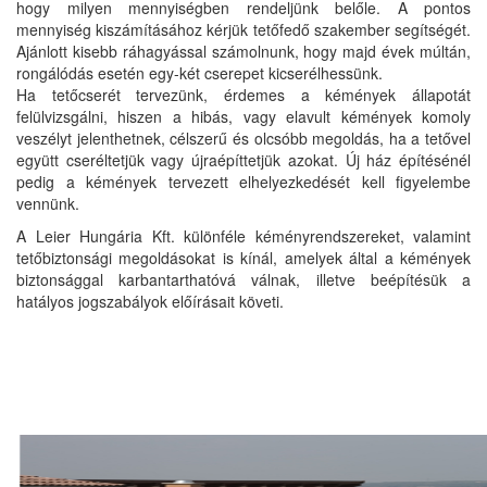
hogy milyen mennyiségben rendeljünk belőle. A pontos
mennyiség kiszámításához kérjük tetőfedő szakember segítségét.
Ajánlott kisebb ráhagyással számolnunk, hogy majd évek múltán,
rongálódás esetén egy-két cserepet kicserélhessünk.
Ha tetőcserét tervezünk, érdemes a kémények állapotát
felülvizsgálni, hiszen a hibás, vagy elavult kémények komoly
veszélyt jelenthetnek, célszerű és olcsóbb megoldás, ha a tetővel
együtt cseréltetjük vagy újraépíttetjük azokat. Új ház építésénél
pedig a kémények tervezett elhelyezkedését kell figyelembe
vennünk.
A Leier Hungária Kft. különféle kéményrendszereket, valamint
tetőbiztonsági megoldásokat is kínál, amelyek által a kémények
biztonsággal karbantarthatóvá válnak, illetve beépítésük a
hatályos jogszabályok előírásait követi.