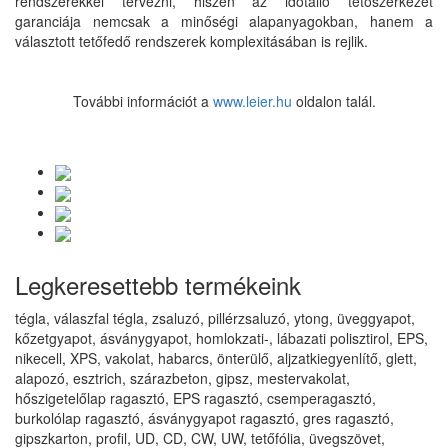
rendszerekkel tervezni, hiszen az időtálló tetőszerkezet
garanciája nemcsak a minőségi alapanyagokban, hanem a
választott tetőfedő rendszerek komplexitásában is rejlik.
További információt a
www.leier.hu
oldalon talál.
Legkeresettebb termékeink
tégla, válaszfal tégla, zsaluzó, pillérzsaluzó, ytong, üveggyapot,
kőzetgyapot, ásványgyapot, homlokzati-, lábazati polisztirol, EPS,
nikecell, XPS, vakolat, habarcs, önterülő, aljzatkiegyenlítő, glett,
alapozó, esztrich, szárazbeton, gipsz, mestervakolat,
hőszigetelőlap ragasztó, EPS ragasztó, csemperagasztó,
burkolólap ragasztó, ásványgyapot ragasztó, gres ragasztó,
gipszkarton, profil, UD, CD, CW, UW, tetőfólia, üvegszövet,