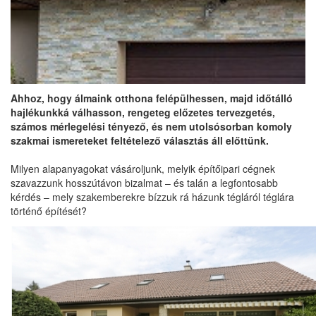
Ahhoz, hogy álmaink otthona felépülhessen, majd időtálló
hajlékunkká válhasson, rengeteg előzetes tervezgetés,
számos mérlegelési tényező, és nem utolsósorban komoly
szakmai ismereteket feltételező választás áll előttünk.
Milyen alapanyagokat vásároljunk, melyik építőipari cégnek
szavazzunk hosszútávon bizalmat – és talán a legfontosabb
kérdés – mely szakemberekre bízzuk rá házunk tégláról téglára
történő építését?