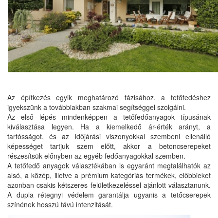
Az építkezés egyik meghatározó fázisához, a tetőfedéshez
igyekszünk a továbbiakban szakmai segítséggel szolgálni.
Az első lépés mindenképpen a tetőfedőanyagok típusának
kiválasztása legyen. Ha a kiemelkedő ár-érték arányt, a
tartósságot, és az időjárási viszonyokkal szembeni ellenálló
képességet tartjuk szem előtt, akkor a betoncserepeket
részesítsük előnyben az egyéb fedőanyagokkal szemben.
A tetőfedő anyagok választékában is egyaránt megtalálhatók az
alsó, a közép, illetve a prémium kategóriás termékek, előbbieket
azonban csakis kétszeres felületkezeléssel ajánlott választanunk.
A dupla rétegnyi védelem garantálja ugyanis a tetőcserepek
színének hosszú távú intenzitását.