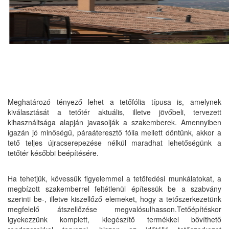
Meghatározó tényező lehet a tetőfólia típusa is, amelynek
kiválasztását a tetőtér aktuális, illetve jövőbeli, tervezett
kihasználtsága alapján javasolják a szakemberek. Amennyiben
igazán jó minőségű, páraáteresztő fólia mellett döntünk, akkor a
tető teljes újracserepezése nélkül maradhat lehetőségünk a
tetőtér későbbi beépítésére.
Ha tehetjük, kövessük figyelemmel a tetőfedési munkálatokat, a
megbízott szakemberrel feltétlenül építessük be a szabvány
szerinti be-, illetve kiszellőző elemeket, hogy a tetőszerkezetünk
megfelelő átszellőzése megvalósulhasson.Tetőépítéskor
igyekezzünk komplett, kiegészítő termékkel bővíthető