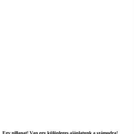
Egy pillanat! Van egy különleges ajánlatunk a számodra!