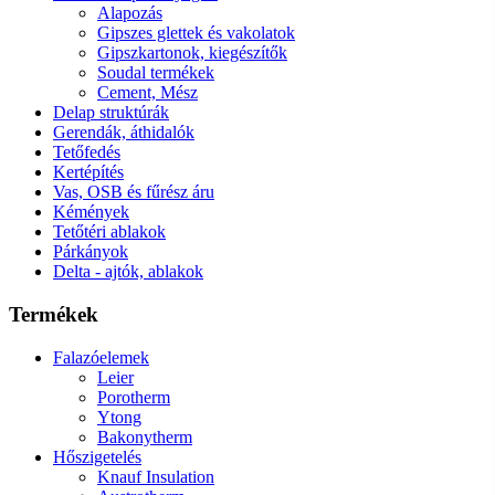
Alapozás
Gipszes glettek és vakolatok
Gipszkartonok, kiegészítők
Soudal termékek
Cement, Mész
Delap struktúrák
Gerendák, áthidalók
Tetőfedés
Kertépítés
Vas, OSB és fűrész áru
Kémények
Tetőtéri ablakok
Párkányok
Delta - ajtók, ablakok
Termékek
Falazóelemek
Leier
Porotherm
Ytong
Bakonytherm
Hőszigetelés
Knauf Insulation