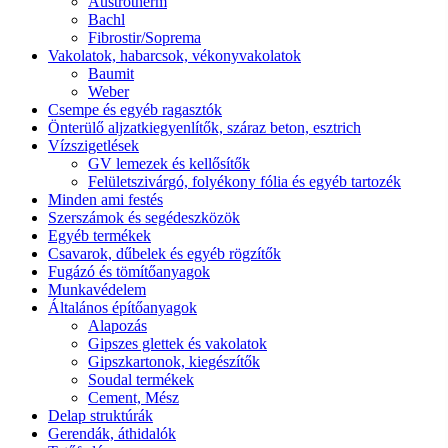
Austrotherm
Bachl
Fibrostir/Soprema
Vakolatok, habarcsok, vékonyvakolatok
Baumit
Weber
Csempe és egyéb ragasztók
Önterülő aljzatkiegyenlítők, száraz beton, esztrich
Vízszigetlések
GV lemezek és kellősítők
Felületszivárgó, folyékony fólia és egyéb tartozék
Minden ami festés
Szerszámok és segédeszközök
Egyéb termékek
Csavarok, dűbelek és egyéb rögzítők
Fugázó és tömítőanyagok
Munkavédelem
Általános építőanyagok
Alapozás
Gipszes glettek és vakolatok
Gipszkartonok, kiegészítők
Soudal termékek
Cement, Mész
Delap struktúrák
Gerendák, áthidalók