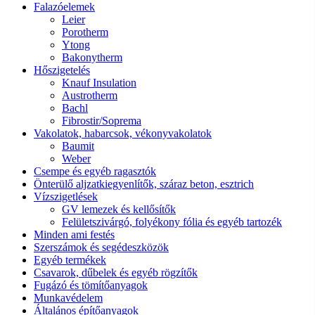
Falazóelemek
Leier
Porotherm
Ytong
Bakonytherm
Hőszigetelés
Knauf Insulation
Austrotherm
Bachl
Fibrostir/Soprema
Vakolatok, habarcsok, vékonyvakolatok
Baumit
Weber
Csempe és egyéb ragasztók
Önterülő aljzatkiegyenlítők, száraz beton, esztrich
Vízszigetlések
GV lemezek és kellősítők
Felületszivárgó, folyékony fólia és egyéb tartozék
Minden ami festés
Szerszámok és segédeszközök
Egyéb termékek
Csavarok, dűbelek és egyéb rögzítők
Fugázó és tömítőanyagok
Munkavédelem
Általános építőanyagok