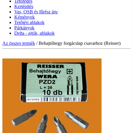
Tetőfedés
Kertépítés
Vas, OSB és fűrész áru
Kémények
Tetőtéri ablakok
Párkányok
Delta - ajtók, ablakok
Az összes termék
/ Behajtóhegy forgácslap csavarhoz (Reisser)