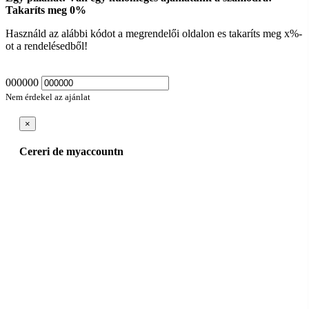
Takaríts meg
0
%
Használd az alábbi kódot a megrendelői oldalon es takaríts meg
x
%-
ot a rendelésedből!
000000
Nem érdekel az ajánlat
×
Cereri de myaccountn