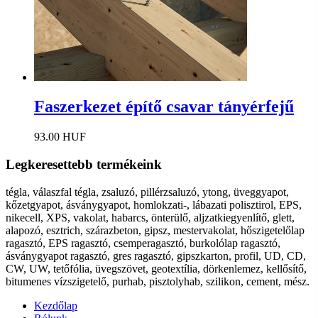
Faszerkezet építő csavar tányérfejű
93.00 HUF
Legkeresettebb termékeink
tégla, válaszfal tégla, zsaluzó, pillérzsaluzó, ytong, üveggyapot,
kőzetgyapot, ásványgyapot, homlokzati-, lábazati polisztirol, EPS,
nikecell, XPS, vakolat, habarcs, önterülő, aljzatkiegyenlítő, glett,
alapozó, esztrich, szárazbeton, gipsz, mestervakolat, hőszigetelőlap
ragasztó, EPS ragasztó, csemperagasztó, burkolólap ragasztó,
ásványgyapot ragasztó, gres ragasztó, gipszkarton, profil, UD, CD,
CW, UW, tetőfólia, üvegszövet, geotextília, dörkenlemez, kellősítő,
bitumenes vízszigetelő, purhab, pisztolyhab, szilikon, cement, mész.
Kezdőlap