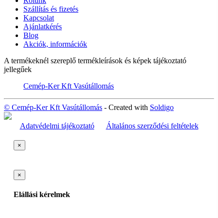
Rólunk
Szállítás és fizetés
Kapcsolat
Ajánlatkérés
Blog
Akciók, információk
A termékeknél szereplő termékleírások és képek tájékoztató
jellegűek
Cemép-Ker Kft Vasútállomás
© Cemép-Ker Kft Vasútállomás
- Created with
Soldigo
Adatvédelmi tájékoztató
Általános szerződési feltételek
×
×
Elállási kérelmek