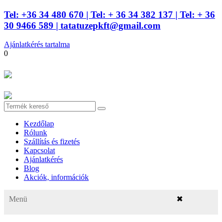
Tel: +36 34 480 670
| Tel: + 36 34 382 137
| Tel: + 36
30 9466 589 |
tatatuzepkft@gmail.com
Ajánlatkérés tartalma
0
Kezdőlap
Rólunk
Szállítás és fizetés
Kapcsolat
Ajánlatkérés
Blog
Akciók, információk
Menü
✖