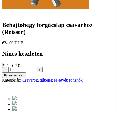
Behajtóhegy forgácslap csavarhoz
(Reisser)
634.00 HUF
Nincs készleten
Mennyiség
-
+
Kosárba tesz
Kategóriák:
Csavarok, dűbelek és egyéb rögzítők