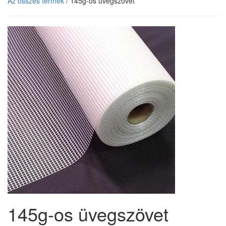
Az összes termék
/ 145g-os üvegszövet
145g-os üvegszövet