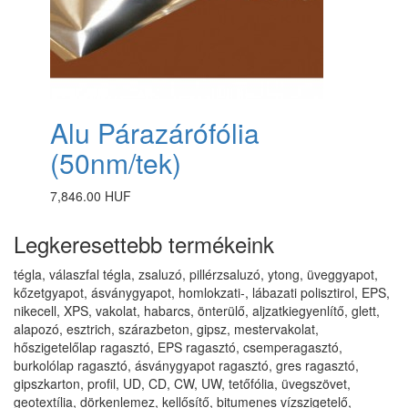
Alu Párazárófólia
(50nm/tek)
7,846.00 HUF
Legkeresettebb termékeink
tégla, válaszfal tégla, zsaluzó, pillérzsaluzó, ytong, üveggyapot,
kőzetgyapot, ásványgyapot, homlokzati-, lábazati polisztirol, EPS,
nikecell, XPS, vakolat, habarcs, önterülő, aljzatkiegyenlítő, glett,
alapozó, esztrich, szárazbeton, gipsz, mestervakolat,
hőszigetelőlap ragasztó, EPS ragasztó, csemperagasztó,
burkolólap ragasztó, ásványgyapot ragasztó, gres ragasztó,
gipszkarton, profil, UD, CD, CW, UW, tetőfólia, üvegszövet,
geotextília, dörkenlemez, kellősítő, bitumenes vízszigetelő,