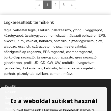
«
1
2
3
»
Legkeresettebb termékeink
tégla, válaszfal tégla, zsaluzó, pillérzsaluzó, ytong, üveggyapot,
kőzetgyapot, ásványgyapot, homlokzati-, lábazati polisztirol, EPS,
nikecell, XPS, vakolat, habarcs, önterülő, aljzatkiegyenlítő, glett,
alapozó, esztrich, szárazbeton, gipsz, mestervakolat,
hőszigetelőlap ragasztó, EPS ragasztó, csemperagasztó,
burkolólap ragasztó, ásványgyapot ragasztó, gres ragasztó,
gipszkarton, profil, UD, CD, CW, UW, tetőfólia, üvegszövet,
geotextília, dörkenlemez, kellősítő, bitumenes vízszigetelő,
purhab, pisztolyhab, szilikon, cement, mész.
Kezdőlap
Rólunk
Szállítás és fizetés
Ez a weboldal sütiket használ
Kapcsolat
Ajánlatkérés
Sütiket használunk a tartalmak és hirdetések személyre