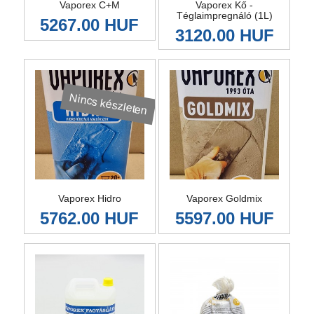
Vaporex C+M
Vaporex Kő -
Téglaimpregnáló (1L)
5267.00 HUF
3120.00 HUF
Nincs készleten
Vaporex Hidro
Vaporex Goldmix
5762.00 HUF
5597.00 HUF