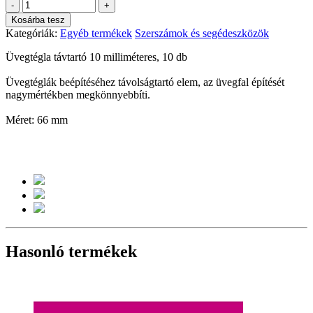
-
+
Kosárba tesz
Kategóriák:
Egyéb termékek
Szerszámok és segédeszközök
Üvegtégla távtartó 10 milliméteres, 10 db
Üvegtéglák beépítéséhez távolságtartó elem, az üvegfal építését
nagymértékben megkönnyebbíti.
Méret: 66 mm
Hasonló termékek