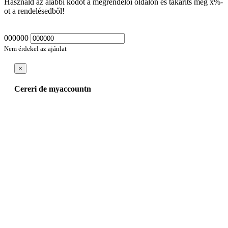
Használd az alábbi kódot a megrendelői oldalon es takaríts meg
x
%-
ot a rendelésedből!
000000
Nem érdekel az ajánlat
×
Cereri de myaccountn