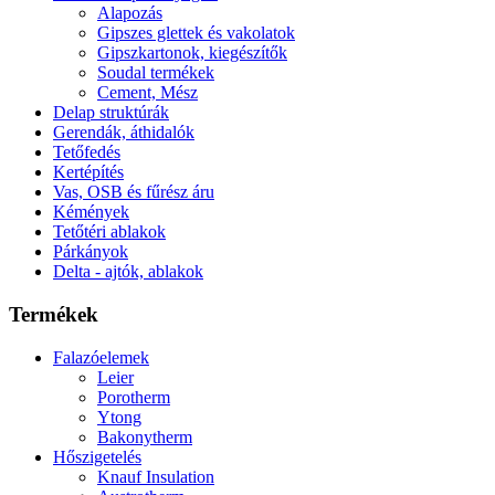
Alapozás
Gipszes glettek és vakolatok
Gipszkartonok, kiegészítők
Soudal termékek
Cement, Mész
Delap struktúrák
Gerendák, áthidalók
Tetőfedés
Kertépítés
Vas, OSB és fűrész áru
Kémények
Tetőtéri ablakok
Párkányok
Delta - ajtók, ablakok
Termékek
Falazóelemek
Leier
Porotherm
Ytong
Bakonytherm
Hőszigetelés
Knauf Insulation