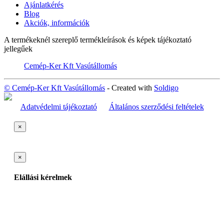
Ajánlatkérés
Blog
Akciók, információk
A termékeknél szereplő termékleírások és képek tájékoztató
jellegűek
Cemép-Ker Kft Vasútállomás
© Cemép-Ker Kft Vasútállomás
- Created with
Soldigo
Adatvédelmi tájékoztató
Általános szerződési feltételek
×
×
Elállási kérelmek