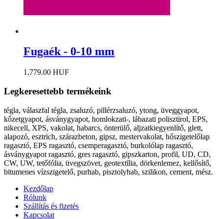
Fugaék - 0-10 mm
1,779.00 HUF
Legkeresettebb termékeink
tégla, válaszfal tégla, zsaluzó, pillérzsaluzó, ytong, üveggyapot,
kőzetgyapot, ásványgyapot, homlokzati-, lábazati polisztirol, EPS,
nikecell, XPS, vakolat, habarcs, önterülő, aljzatkiegyenlítő, glett,
alapozó, esztrich, szárazbeton, gipsz, mestervakolat, hőszigetelőlap
ragasztó, EPS ragasztó, csemperagasztó, burkolólap ragasztó,
ásványgyapot ragasztó, gres ragasztó, gipszkarton, profil, UD, CD,
CW, UW, tetőfólia, üvegszövet, geotextília, dörkenlemez, kellősítő,
bitumenes vízszigetelő, purhab, pisztolyhab, szilikon, cement, mész.
Kezdőlap
Rólunk
Szállítás és fizetés
Kapcsolat