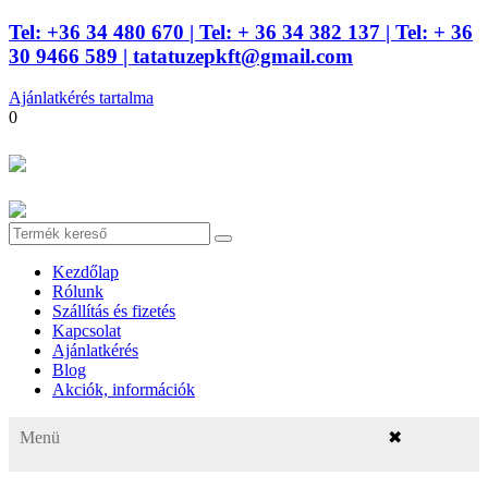
Tel: +36 34 480 670
| Tel: + 36 34 382 137
| Tel: + 36
30 9466 589 |
tatatuzepkft@gmail.com
Ajánlatkérés tartalma
0
Kezdőlap
Rólunk
Szállítás és fizetés
Kapcsolat
Ajánlatkérés
Blog
Akciók, információk
Menü
✖