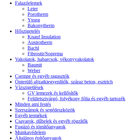
Falazóelemek
Leier
Porotherm
Ytong
Bakonytherm
Hőszigetelés
Knauf Insulation
Austrotherm
Bachl
Fibrostir/Soprema
Vakolatok, habarcsok, vékonyvakolatok
Baumit
Weber
Csempe és egyéb ragasztók
Önterülő aljzatkiegyenlítők, száraz beton, esztrich
Vízszigetlések
GV lemezek és kellősítők
Felületszivárgó, folyékony fólia és egyéb tartozék
Minden ami festés
Szerszámok és segédeszközök
Egyéb termékek
Csavarok, dűbelek és egyéb rögzítők
Fugázó és tömítőanyagok
Munkavédelem
Általános építőanyagok