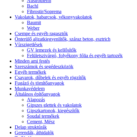
Austrotherm
Bachl
Fibrostir/Soprema
Vakolatok, habarcsok, vékonyvakolatok
Baumit
Weber
Csempe és egyéb ragasztók
Önterülő aljzatkiegyenlítők, száraz beton, esztrich
Vízszigetlések
GV lemezek és kellősítők
Felületszivárgó, folyékony fólia és egyéb tartozék
Minden ami festés
Szerszámok és segédeszközök
Egyéb termékek
Csavarok, dűbelek és egyéb rögzítők
Fugázó és tömítőanyagok
Munkavédelem
Általános építőanyagok
Alapozás
Gipszes glettek és vakolatok
Gipszkartonok, kiegészítők
Soudal termékek
Cement, Mész
Delap struktúrák
Gerendák, áthidalók