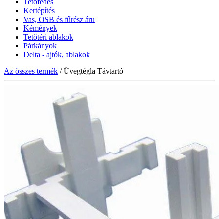
Tetőfedés
Kertépítés
Vas, OSB és fűrész áru
Kémények
Tetőtéri ablakok
Párkányok
Delta - ajtók, ablakok
Az összes termék
/ Üvegtégla Távtartó