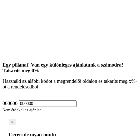
Egy pillanat! Van egy különleges ajánlatunk a számodra!
Takaríts meg
0
%
Használd az alábbi kódot a megrendelői oldalon es takaríts meg
x
%-
ot a rendelésedből!
000000
Nem érdekel az ajánlat
×
Cereri de myaccountn