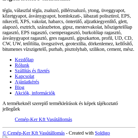
tégla, válaszfal tégla, zsaluzó, pillérzsaluzó, ytong, üveggyapot,
kőzetgyapot, ásványgyapot, homlokzati-, lábazati polisztirol, EPS,
nikecell, XPS, vakolat, habarcs, önterülő, aljzatkiegyenlítő, glett,
alapozó, esztrich, szárazbeton, gipsz, mestervakolat, hőszigetelőlap
ragasztó, EPS ragasztó, csemperagasztó, burkolólap ragasztó,
ásványgyapot ragasztó, gres ragasztó, gipszkarton, profil, UD, CD,
CW, UW, tetőfólia, üvegszövet, geotextília, dörkenlemez, kellősítő,
bitumenes vízszigetelő, purhab, pisztolyhab, szilikon, cement, mész.
Kezdőlap
Rólunk
Szállítás és fizetés
Kapcsolat
Ajánlatkérés
Blog
Akciók, információk
A termékeknél szereplő termékleírások és képek tájékoztató
jellegűek
Cemép-Ker Kft Vasútállomás
© Cemép-Ker Kft Vasútállomás
- Created with
Soldigo