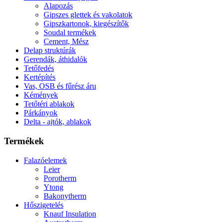
Alapozás
Gipszes glettek és vakolatok
Gipszkartonok, kiegészítők
Soudal termékek
Cement, Mész
Delap struktúrák
Gerendák, áthidalók
Tetőfedés
Kertépítés
Vas, OSB és fűrész áru
Kémények
Tetőtéri ablakok
Párkányok
Delta - ajtók, ablakok
Termékek
Falazóelemek
Leier
Porotherm
Ytong
Bakonytherm
Hőszigetelés
Knauf Insulation