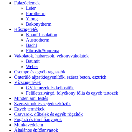
Falazóelemek
Leier
Porotherm
Ytong
Bakonytherm
Hőszigetelés
Knauf Insulation
Austrotherm
Bachl
Fibrostir/Soprema
Vakolatok, habarcsok, vékonyvakolatok
Baumit
Weber
Csempe és egyéb ragasztók
Önterülő aljzatkiegyenlítők, száraz beton, esztrich
Vízszigetlések
GV lemezek és kellősítők
Felületszivárgó, folyékony fólia és egyéb tartozék
Minden ami festés
Szerszámok és segédeszközök
Egyéb termékek
Csavarok, dűbelek és egyéb rögzítők
Fugázó és tömítőanyagok
Munkavédelem
Általános építőanyagok