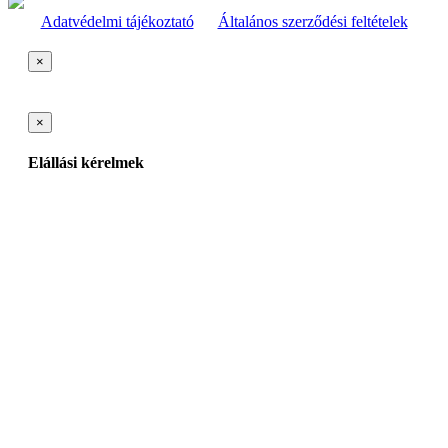
Adatvédelmi tájékoztató
Általános szerződési feltételek
×
×
Elállási kérelmek