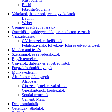
Austrotherm
Bachl
Fibrostir/Soprema
Vakolatok, habarcsok, vékonyvakolatok
Baumit
Weber
Csempe és egyéb ragasztók
Önterülő aljzatkiegyenlítők, száraz beton, esztrich
Vízszigetlések
GV lemezek és kellősítők
Felületszivárgó, folyékony fólia és egyéb tartozék
Minden ami festés
Szerszámok és segédeszközök
Egyéb termékek
Csavarok, dűbelek és egyéb rögzítők
Fugázó és tömítőanyagok
Munkavédelem
Általános építőanyagok
Alapozás
Gipszes glettek és vakolatok
Gipszkartonok, kiegészítők
Soudal termékek
Cement, Mész
Delap struktúrák
Gerendák, áthidalók