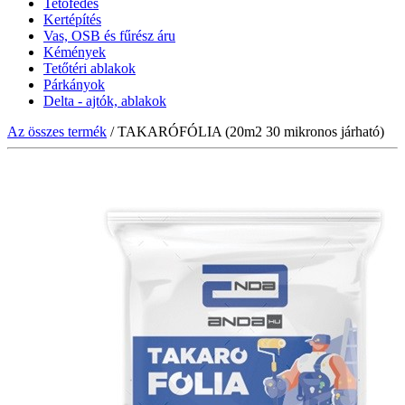
Tetőfedés
Kertépítés
Vas, OSB és fűrész áru
Kémények
Tetőtéri ablakok
Párkányok
Delta - ajtók, ablakok
Az összes termék
/ TAKARÓFÓLIA (20m2 30 mikronos járható)