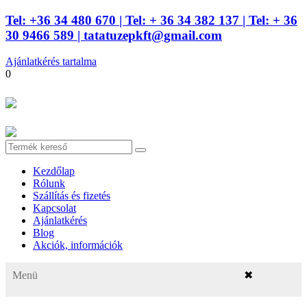
Tel: +36 34 480 670
| Tel: + 36 34 382 137
| Tel: + 36
30 9466 589 |
tatatuzepkft@gmail.com
Ajánlatkérés tartalma
0
Kezdőlap
Rólunk
Szállítás és fizetés
Kapcsolat
Ajánlatkérés
Blog
Akciók, információk
Menü
✖