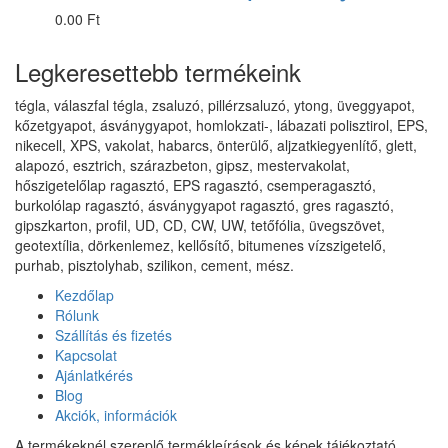
0.00 Ft
Legkeresettebb termékeink
tégla, válaszfal tégla, zsaluzó, pillérzsaluzó, ytong, üveggyapot,
kőzetgyapot, ásványgyapot, homlokzati-, lábazati polisztirol, EPS,
nikecell, XPS, vakolat, habarcs, önterülő, aljzatkiegyenlítő, glett,
alapozó, esztrich, szárazbeton, gipsz, mestervakolat,
hőszigetelőlap ragasztó, EPS ragasztó, csemperagasztó,
burkolólap ragasztó, ásványgyapot ragasztó, gres ragasztó,
gipszkarton, profil, UD, CD, CW, UW, tetőfólia, üvegszövet,
geotextília, dörkenlemez, kellősítő, bitumenes vízszigetelő,
purhab, pisztolyhab, szilikon, cement, mész.
Kezdőlap
Rólunk
Szállítás és fizetés
Kapcsolat
Ajánlatkérés
Blog
Akciók, információk
A termékeknél szereplő termékleírások és képek tájékoztató