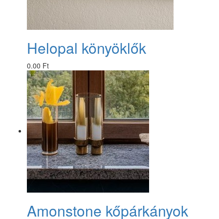
Helopal könyöklők
0.00 Ft
Amonstone kőpárkányok