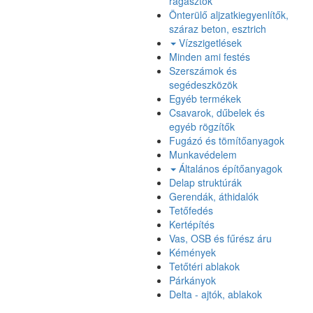
ragasztók
Önterülő aljzatkiegyenlítők,
száraz beton, esztrich
Vízszigetlések
Minden ami festés
Szerszámok és
segédeszközök
Egyéb termékek
Csavarok, dűbelek és
egyéb rögzítők
Fugázó és tömítőanyagok
Munkavédelem
Általános építőanyagok
Delap struktúrák
Gerendák, áthidalók
Tetőfedés
Kertépítés
Vas, OSB és fűrész áru
Kémények
Tetőtéri ablakok
Párkányok
Delta - ajtók, ablakok