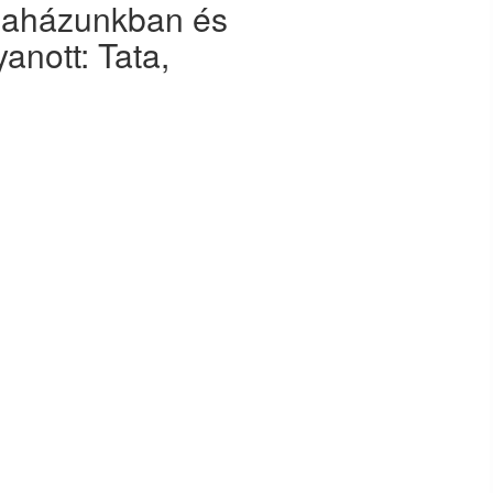
odaházunkban és
anott: Tata,