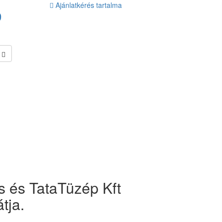
Ajánlatkérés tartalma
9
 és TataTüzép Kft
tja.