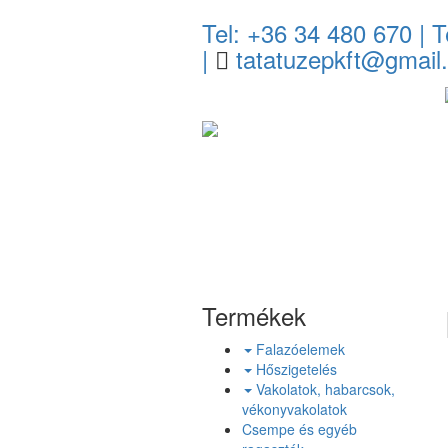
Tel: +36 34 480 670
| T
|
tatatuzepkft@gmail
Termékek
Falazóelemek
Hőszigetelés
Vakolatok, habarcsok,
vékonyvakolatok
Csempe és egyéb