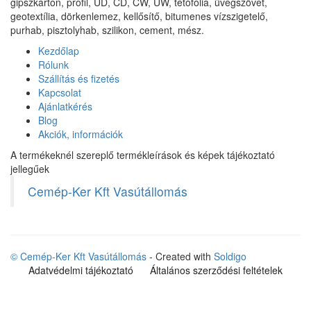
gipszkarton, profil, UD, CD, CW, UW, tetőfólia, üvegszövet,
geotextília, dörkenlemez, kellősítő, bitumenes vízszigetelő,
purhab, pisztolyhab, szilikon, cement, mész.
Kezdőlap
Rólunk
Szállítás és fizetés
Kapcsolat
Ajánlatkérés
Blog
Akciók, információk
A termékeknél szereplő termékleírások és képek tájékoztató
jellegűek
Cemép-Ker Kft Vasútállomás
© Cemép-Ker Kft Vasútállomás
- Created with
Soldigo
Adatvédelmi tájékoztató
Általános szerződési feltételek