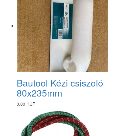
Bautool Kézi csiszoló
80x235mm
0.00 HUF