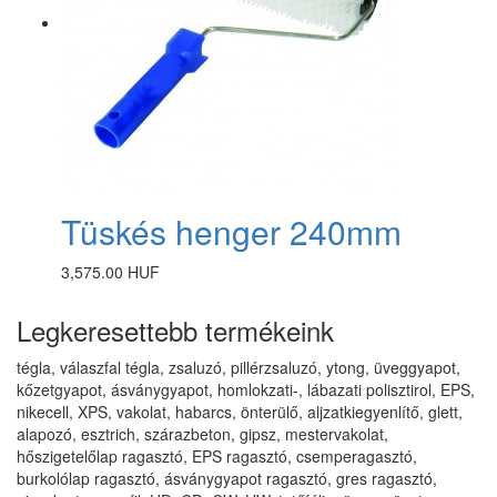
Tüskés henger 240mm
3,575.00 HUF
Legkeresettebb termékeink
tégla, válaszfal tégla, zsaluzó, pillérzsaluzó, ytong, üveggyapot,
kőzetgyapot, ásványgyapot, homlokzati-, lábazati polisztirol, EPS,
nikecell, XPS, vakolat, habarcs, önterülő, aljzatkiegyenlítő, glett,
alapozó, esztrich, szárazbeton, gipsz, mestervakolat,
hőszigetelőlap ragasztó, EPS ragasztó, csemperagasztó,
burkolólap ragasztó, ásványgyapot ragasztó, gres ragasztó,